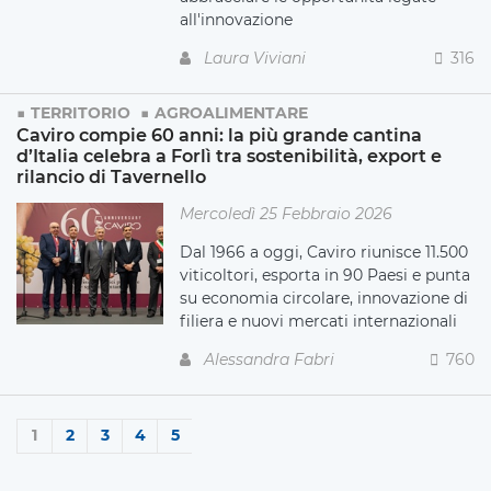
all'innovazione
Laura Viviani
316
TERRITORIO
AGROALIMENTARE
Caviro compie 60 anni: la più grande cantina
d’Italia celebra a Forlì tra sostenibilità, export e
rilancio di Tavernello
Mercoledì 25 Febbraio 2026
Dal 1966 a oggi, Caviro riunisce 11.500
viticoltori, esporta in 90 Paesi e punta
su economia circolare, innovazione di
filiera e nuovi mercati internazionali
Alessandra Fabri
760
1
2
3
4
5