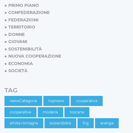
PRIMO PIANO
CONFEDERAZIONE
FEDERAZIONI
TERRITORIO
DONNE
GIOVANI
SOSTENIBILITÀ
NUOVA COOPERAZIONE
ECONOMIA
SOCIETÀ
TAG
newsCategoria
topnews
cooperativa
cooperative
modena
toscana
emilia romagna
sostenibilità
fvg
energia