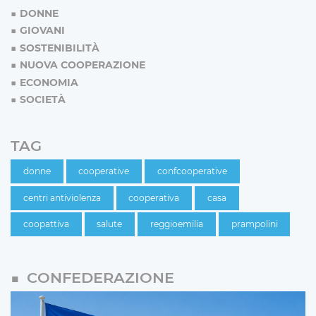
DONNE
GIOVANI
SOSTENIBILITÀ
NUOVA COOPERAZIONE
ECONOMIA
SOCIETÀ
TAG
donne
cooperative
confcooperative
centri antiviolenza
cooperativa
casa
coopattiva
salute
reggioemilia
prampolini
CONFEDERAZIONE