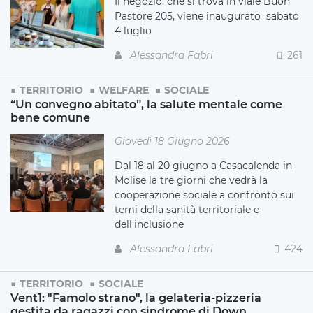
Il negozio, che si trova in viale Buon
Pastore 205, viene inaugurato sabato
4 luglio
Alessandra Fabri
261
TERRITORIO
WELFARE
SOCIALE
“Un convegno abitato”, la salute mentale come
bene comune
Giovedì 18 Giugno 2026
Dal 18 al 20 giugno a Casacalenda in
Molise la tre giorni che vedrà la
cooperazione sociale a confronto sui
temi della sanità territoriale e
dell'inclusione
Alessandra Fabri
424
TERRITORIO
SOCIALE
Vent1: "Famolo strano", la gelateria-pizzeria
gestita da ragazzi con sindrome di Down