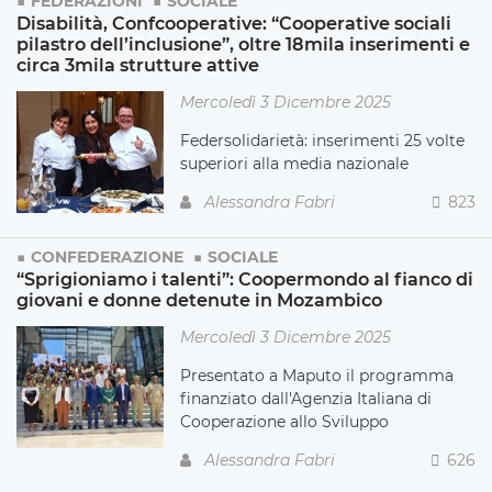
FEDERAZIONI
SOCIALE
Disabilità, Confcooperative: “Cooperative sociali
pilastro dell’inclusione”, oltre 18mila inserimenti e
circa 3mila strutture attive
Mercoledì 3 Dicembre 2025
Federsolidarietà: inserimenti 25 volte
superiori alla media nazionale
Alessandra Fabri
823
CONFEDERAZIONE
SOCIALE
“Sprigioniamo i talenti”: Coopermondo al fianco di
giovani e donne detenute in Mozambico
Mercoledì 3 Dicembre 2025
Presentato a Maputo il programma
finanziato dall'Agenzia Italiana di
Cooperazione allo Sviluppo
Alessandra Fabri
626