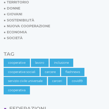
TERRITORIO
DONNE
GIOVANI
SOSTENIBILITÀ
NUOVA COOPERAZIONE
ECONOMIA
SOCIETÀ
TAG
cooperative
lavoro
inclusione
cooperative sociali
carcere
flashnews
servizio civile universale
carceri
covid19
cooperativa
FEDERAZIONI