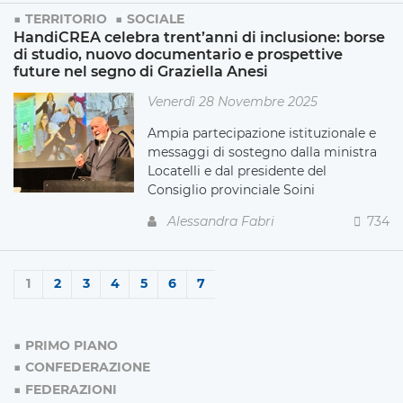
TERRITORIO
SOCIALE
HandiCREA celebra trent’anni di inclusione: borse
di studio, nuovo documentario e prospettive
future nel segno di Graziella Anesi
Venerdì 28 Novembre 2025
Ampia partecipazione istituzionale e
messaggi di sostegno dalla ministra
Locatelli e dal presidente del
Consiglio provinciale Soini
Alessandra Fabri
734
1
2
3
4
5
6
7
PRIMO PIANO
CONFEDERAZIONE
FEDERAZIONI