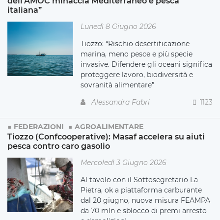
dell’AMOC minaccia Mediterraneo e pesca
italiana”
Lunedì 8 Giugno 2026
Tiozzo: “Rischio desertificazione
marina, meno pesce e più specie
invasive. Difendere gli oceani significa
proteggere lavoro, biodiversità e
sovranità alimentare”
Alessandra Fabri
1123
FEDERAZIONI
AGROALIMENTARE
Tiozzo (Confcooperative): Masaf accelera su aiuti
pesca contro caro gasolio
Mercoledì 3 Giugno 2026
Al tavolo con il Sottosegretario La
Pietra, ok a piattaforma carburante
dal 20 giugno, nuova misura FEAMPA
da 70 mln e sblocco di premi arresto