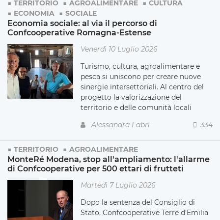
TERRITORIO
AGROALIMENTARE
CULTURA
ECONOMIA
SOCIALE
Economia sociale: al via il percorso di
Confcooperative Romagna-Estense
Venerdì 10 Luglio 2026
Turismo, cultura, agroalimentare e
pesca si uniscono per creare nuove
sinergie intersettoriali. Al centro del
progetto la valorizzazione del
territorio e delle comunità locali
Alessandra Fabri
334
TERRITORIO
AGROALIMENTARE
MonteRé Modena, stop all'ampliamento: l'allarme
di Confcooperative per 500 ettari di frutteti
Martedì 7 Luglio 2026
Dopo la sentenza del Consiglio di
Stato, Confcooperative Terre d’Emilia