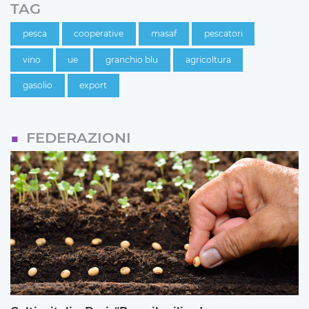
TAG
pesca
cooperative
masaf
pescatori
vino
ue
granchio blu
agricoltura
gasolio
export
FEDERAZIONI