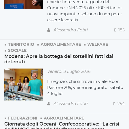
chiede l'intervento urgente del
Comune: «Nel 2026 oltre 100 ettari di
nuovi impianti rischiano di non poter
essere lavorati»
Alessandra Fabri
185
TERRITORIO
AGROALIMENTARE
WELFARE
SOCIALE
Modena: Apre la bottega dei tortellini fatti dai
detenuti
Venerdì 3 Luglio 2026
Il negozio, che si trova in viale Buon
Pastore 205, viene inaugurato sabato
4 luglio
Alessandra Fabri
254
FEDERAZIONI
AGROALIMENTARE
Giornata degli Oceani, Confcooperative: “La crisi