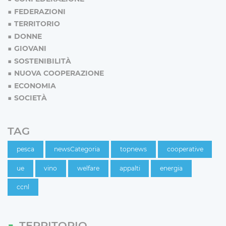
FEDERAZIONI
TERRITORIO
DONNE
GIOVANI
SOSTENIBILITÀ
NUOVA COOPERAZIONE
ECONOMIA
SOCIETÀ
TAG
pesca
newsCategoria
topnews
cooperative
ue
vino
welfare
appalti
energia
ccnl
TERRITORIO