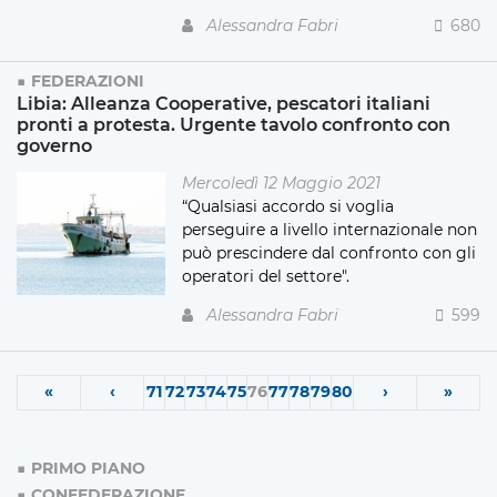
Alessandra Fabri
680
FEDERAZIONI
Libia: Alleanza Cooperative, pescatori italiani
pronti a protesta. Urgente tavolo confronto con
governo
Mercoledì 12 Maggio 2021
“Qualsiasi accordo si voglia
perseguire a livello internazionale non
può prescindere dal confronto con gli
operatori del settore".
Alessandra Fabri
599
«
‹
71
72
73
74
75
76
77
78
79
80
›
»
PRIMO PIANO
CONFEDERAZIONE