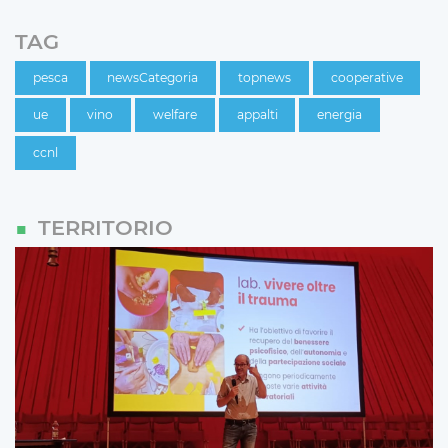
TAG
pesca
newsCategoria
topnews
cooperative
ue
vino
welfare
appalti
energia
ccnl
TERRITORIO