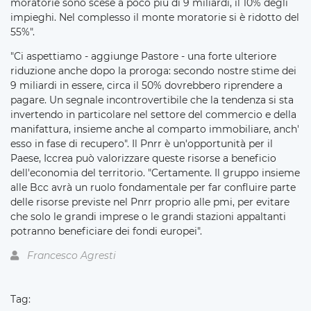
moratorie sono scese a poco più di 9 miliardi, il 10% degli
impieghi. Nel complesso il monte moratorie si è ridotto del
55%".
"Ci aspettiamo - aggiunge Pastore - una forte ulteriore
riduzione anche dopo la proroga: secondo nostre stime dei
9 miliardi in essere, circa il 50% dovrebbero riprendere a
pagare. Un segnale incontrovertibile che la tendenza si sta
invertendo in particolare nel settore del commercio e della
manifattura, insieme anche al comparto immobiliare, anch'
esso in fase di recupero". Il Pnrr è un'opportunità per il
Paese, Iccrea può valorizzare queste risorse a beneficio
dell'economia del territorio. "Certamente. Il gruppo insieme
alle Bcc avrà un ruolo fondamentale per far confluire parte
delle risorse previste nel Pnrr proprio alle pmi, per evitare
che solo le grandi imprese o le grandi stazioni appaltanti
potranno beneficiare dei fondi europei".
Francesco Agresti
Tag: