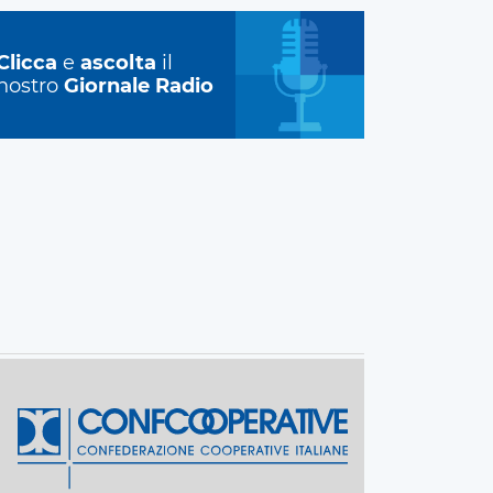
Clicca
e
ascolta
il
nostro
Giornale Radio