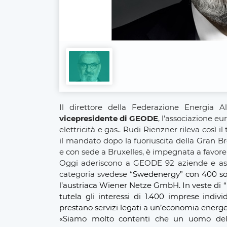
Il direttore della Federazione Energia A
vicepresidente di GEODE
, l’associazione e
elettricità e gas.. Rudi Rienzner rileva così
il mandato dopo la fuoriuscita della Gran B
e con sede a Bruxelles, è impegnata a favore
Oggi aderiscono a GEODE 92 aziende e assoc
categoria svedese “
Swedenergy” con 400 so
l’austriaca Wiener Netze GmbH. In veste di “
tutela gli interessi di 1.400 imprese indiv
prestano servizi legati a un’economia energet
«Siamo molto contenti che un uomo della