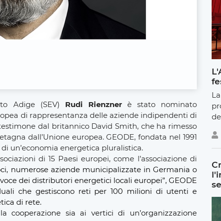
L'
fe
La
lto Adige (SEV)
Rudi Rienzner
è stato nominato
pr
uropea di rappresentanza delle aziende indipendenti di
de
 il testimone dal britannico David Smith, che ha rimesso
retagna dall’Unione europea. GEODE, fondata nel 1991
 di un’economia energetica pluralistica.
iazioni di 15 Paesi europei, come l’associazione di
Cr
ci, numerose aziende municipalizzate in Germania o
l'
voce dei distributori energetici locali europei”, GEODE
se
iduali che gestiscono reti per 100 milioni di utenti e
ica di rete.
 cooperazione sia ai vertici di un’organizzazione