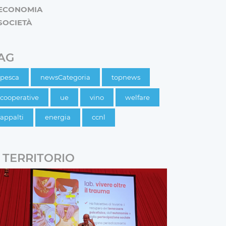
ECONOMIA
SOCIETÀ
AG
pesca
newsCategoria
topnews
cooperative
ue
vino
welfare
appalti
energia
ccnl
TERRITORIO