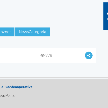
enzner
NewsCategoria
778
a di Confcooperative
23/07/2014