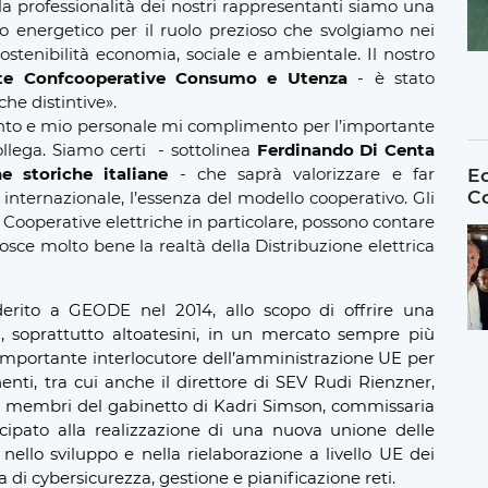
la professionalità dei nostri rappresentanti siamo una
o energetico per il ruolo prezioso che svolgiamo nei
 sostenibilità economia, sociale e ambientale. Il nostro
nte Confcooperative Consumo e Utenza
-
è stato
che distintive».
to e mio personale mi complimento per l’importante
ollega.
Siamo certi - sottolinea
Ferdinando Di Centa
Ec
e storiche italiane
- che saprà valorizzare e far
C
internazionale, l’essenza del modello cooperativo. Gli
e Cooperative elettriche in particolare, possono contare
sce molto bene la realtà della Distribuzione elettrica
erito a GEODE nel 2014, allo scopo di offrire una
i, soprattutto altoatesini, in un mercato sempre più
importante interlocutore dell’amministrazione UE per
enti, tra cui anche il direttore di SEV Rudi Rienzner,
 membri del gabinetto di
Kadri Simson, commissaria
ipato alla realizzazione di una nuova unione delle
 nello sviluppo e nella rielaborazione a livello UE dei
a di cybersicurezza, gestione e pianificazione reti.