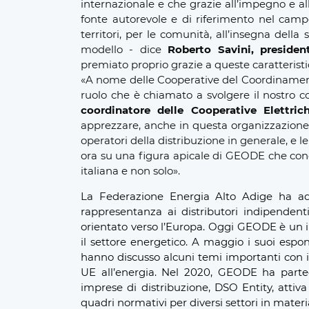
internazionale e che grazie all’impegno e al
fonte autorevole e di riferimento nel camp
territori, per le comunità, all’insegna della
modello - dice
Roberto Savini, preside
premiato proprio grazie a queste caratteristi
«A nome delle Cooperative del Coordinamen
ruolo che è chiamato a svolgere il nostro c
coordinatore delle Cooperative Elettrich
apprezzare, anche in questa organizzazione 
operatori della distribuzione in generale, e l
ora su una figura apicale di GEODE che cono
italiana e non solo».
La Federazione Energia Alto Adige ha ad
rappresentanza ai distributori indipendent
orientato verso l’Europa. Oggi GEODE è un 
il settore energetico. A maggio i suoi espon
hanno discusso
alcuni temi importanti
con i
UE all’energia. Nel 2020, GEODE ha partec
imprese di distribuzione, DSO Entity, attiva
quadri normativi per diversi settori in materi