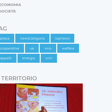
ECONOMIA
SOCIETÀ
AG
pesca
newsCategoria
topnews
cooperative
ue
vino
welfare
appalti
energia
ccnl
TERRITORIO