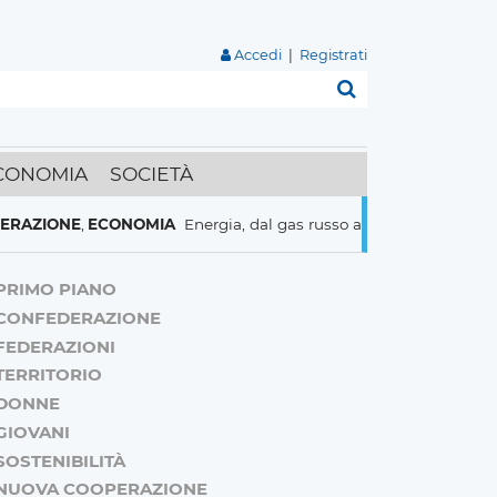
Accedi
|
Registrati
Cerca
CONOMIA
SOCIETÀ
NE
,
ECONOMIA
Energia, dal gas russo al nucleare italiani pronti a 
PRIMO PIANO
CONFEDERAZIONE
FEDERAZIONI
TERRITORIO
DONNE
GIOVANI
SOSTENIBILITÀ
NUOVA COOPERAZIONE