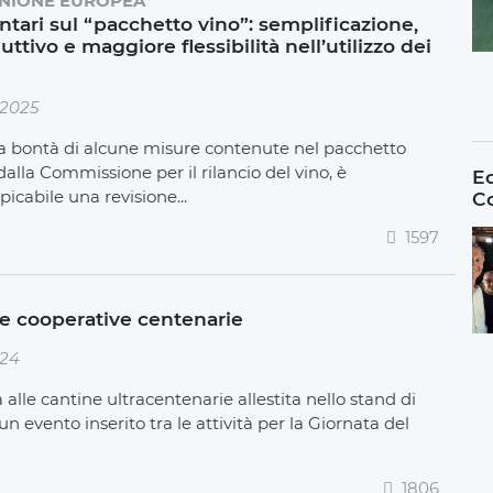
NIONE EUROPEA
ntari sul “pacchetto vino”: semplificazione,
ttivo e maggiore flessibilità nell’utilizzo dei
 2025
a bontà di alcune misure contenute nel pacchetto
dalla Commissione per il rilancio del vino, è
Ec
cabile una revisione...
C
1597
ine cooperative centenarie
024
alle cantine ultracentenarie allestita nello stand di
n evento inserito tra le attività per la Giornata del
1806