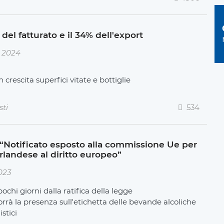
del fatturato e il 34% dell'export
e 2024
n crescita superfici vitate e bottiglie
sti
534
: “Notificato esposto alla commissione Ue per
rlandese al diritto europeo”
023
ochi giorni dalla ratifica della legge
rà la presenza sull'etichetta delle bevande alcoliche
istici