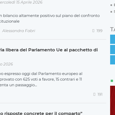
ercoledì 15 Aprile 2026
n bilancio altamente positivo sul piano del confronto
tituzionale
T
Alessandra Fabri
199
via libera del Parlamento Ue al pacchetto di
io 2026
itivo espresso oggi dal Parlamento europeo al
rovato con 625 voti a favore, 15 contrari e 11
enta un passaggio...
191
no risposte concrete per il comparto”