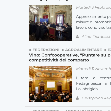
Martedì 3 Febbrai
Apprezzamento per
misure di promozion
lavoro condiviso tra 
Alina Fiordellisi
FEDERAZIONI
AGROALIMENTARE
E
Vino: Confcooperative, “Puntare su p
competitività del comparto
Martedì 11 Novemb
I temi al centr
Fedagripesca a R
Lollobrigida
Giuseppina Aug