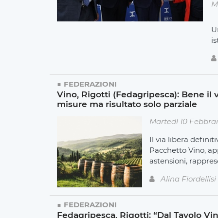
M
U
is
FEDERAZIONI
Vino, Rigotti (Fedagripesca): Bene il 
misure ma risultato solo parziale
Martedì 10 Febbra
Il via libera defin
Pacchetto Vino, app
astensioni, rappres
Alina Fiordellisi
FEDERAZIONI
Fedagripesca, Rigotti: “Dal Tavolo Vi