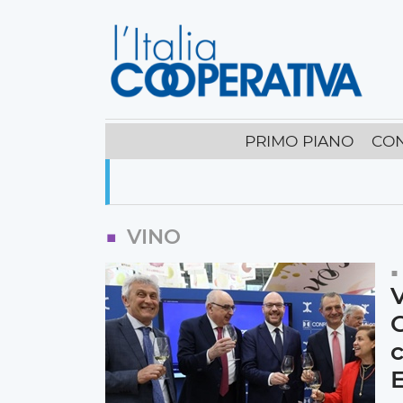
PRIMO PIANO
CO
VINO
V
C
c