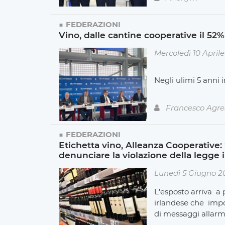
FEDERAZIONI
Vino, dalle cantine cooperative il 52% 
Mercoledì 10 April
Negli ulimi 5 anni i
Francesco Agre
FEDERAZIONI
Etichetta vino, Alleanza Cooperative
denunciare la violazione della legge i
Lunedì 5 Giugno 2
L'esposto arriva a p
irlandese che impor
di messaggi allarm