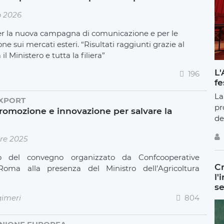
o 2026
 la nuova campagna di comunicazione e per le
e sui mercati esteri. “Risultati raggiunti grazie al
il Ministero e tutta la filiera”
L'
196
fe
La
XPORT
pr
romozione e innovazione per salvare la
de
re 2025
o del convegno organizzato da Confcooperative
Cr
oma alla presenza del Ministro dell’Agricoltura
l'
se
imeri
804