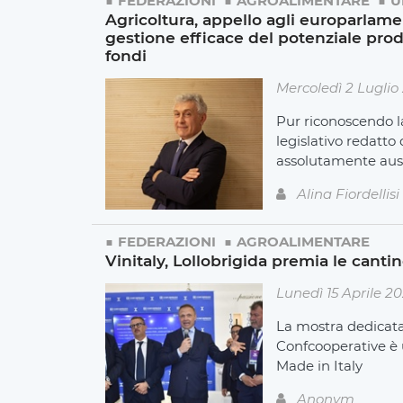
FEDERAZIONI
AGROALIMENTARE
U
Agricoltura, appello agli europarlame
gestione efficace del potenziale produ
fondi
Mercoledì 2 Luglio
Pur riconoscendo l
legislativo redatto 
assolutamente auspi
Alina Fiordellisi
FEDERAZIONI
AGROALIMENTARE
Vinitaly, Lollobrigida premia le cant
Lunedì 15 Aprile 2
La mostra dedicata 
Confcooperative è u
Made in Italy
Anonym