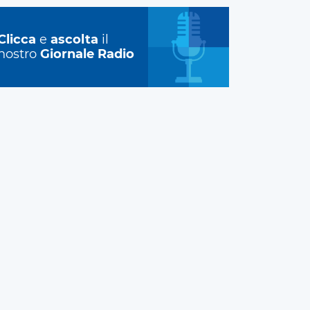
Clicca
e
ascolta
il
nostro
Giornale Radio