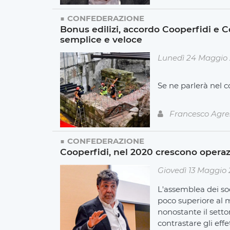
CONFEDERAZIONE
Bonus edilizi, accordo Cooperfidi e 
semplice e veloce
Lunedì 24 Maggio 
Se ne parlerà nel
Francesco Agre
CONFEDERAZIONE
Cooperfidi, nel 2020 crescono operaz
Giovedì 13 Maggio 
L'assemblea dei soc
poco superiore al mi
nonostante il setto
contrastare gli eff