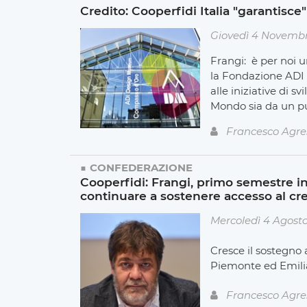
Credito: Cooperfidi Italia "garantis
Giovedì 4 Novembr
Frangi:
è per noi u
la Fondazione ADI 
alle iniziative di 
Mondo sia da un pu
Francesco Agre
CONFEDERAZIONE
Cooperfidi: Frangi, primo semestre in
continuare a sostenere accesso al cr
Mercoledì 4 Agosto
Cresce il sostegno a
Piemonte ed Emil
Francesco Agre