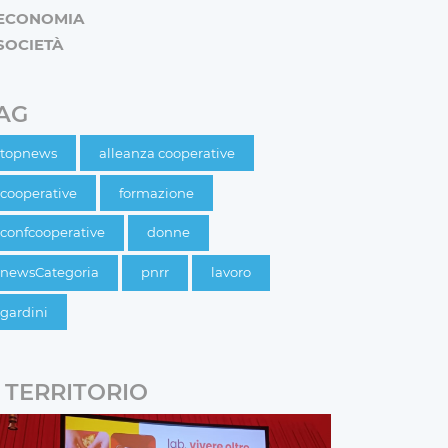
ECONOMIA
SOCIETÀ
AG
topnews
alleanza cooperative
cooperative
formazione
confcooperative
donne
newsCategoria
pnrr
lavoro
gardini
TERRITORIO