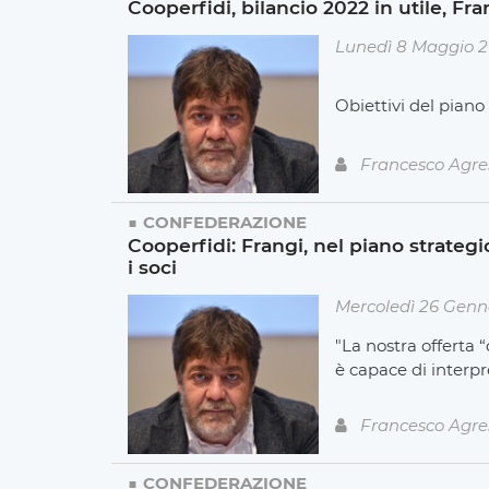
Cooperfidi, bilancio 2022 in utile, Fr
Lunedì 8 Maggio 
Obiettivi del piano
Francesco Agre
CONFEDERAZIONE
Cooperfidi: Frangi, nel piano strategi
i soci
Mercoledì 26 Genn
"La nostra offerta “
è capace di interpr
Francesco Agre
CONFEDERAZIONE