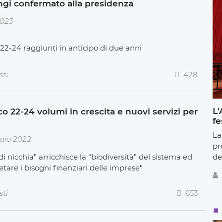
angi confermato alla presidenza
2023
 22-24 raggiunti in anticipo di due anni
sti
428
L'
co 22-24 volumi in crescita e nuovi servizi per
fe
La
aio 2022
pr
de
di nicchia” arricchisce la “biodiversità” del sistema ed
etare i bisogni finanziari delle imprese"
sti
653