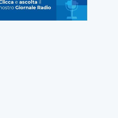
Clicca
e
ascolta
il
nostro
Giornale Radio