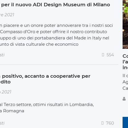
ce" per il nuovo ADI Design Museum di Milano
e 2021
n piacere e un onore poter annoverare tra i nostri soci
Compasso d’Oro e poter offrire il nostro contributo
sviluppo di uno dei portabandiera del Made in Italy nel
nto di vista culturale che economico
sti
554
Co
l’
in
Il
 positivo, accanto a cooperative per
edito
Ag
Ca
 2021
l Terzo settore, ottimi risultati in Lombardia,
ia Romagna
sti
760