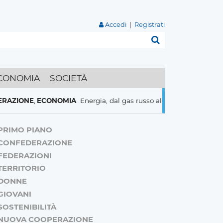
Accedi
|
Registrati
Cerca
CONOMIA
SOCIETÀ
E
,
ECONOMIA
Energia, dal gas russo al nucleare italiani pronti a t
PRIMO PIANO
CONFEDERAZIONE
FEDERAZIONI
TERRITORIO
DONNE
GIOVANI
SOSTENIBILITÀ
NUOVA COOPERAZIONE