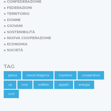
CONFEDERAZIONE
FEDERAZIONI
TERRITORIO
DONNE
GIOVANI
SOSTENIBILITÀ
NUOVA COOPERAZIONE
ECONOMIA
SOCIETÀ
TAG
pesca
newsCategoria
topnews
cooperative
ue
vino
welfare
appalti
energia
ccnl