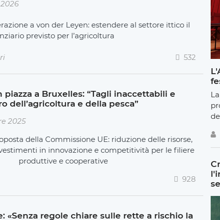
 2026
razione a von der Leyen: estendere al settore ittico il
ziario previsto per l’agricoltura
ri
532
L'
fe
iazza a Bruxelles: “Tagli inaccettabili e
La
ro dell’agricoltura e della pesca”
pr
de
re 2025
oposta della Commissione UE: riduzione delle risorse,
vestimenti in innovazione e competitività per le filiere
produttive e cooperative
Cr
l'
928
se
: «Senza regole chiare sulle rette a rischio la