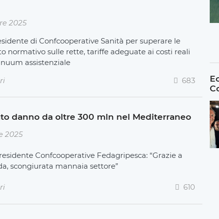
re 2025
esidente di Confcooperative Sanità per superare le
to normativo sulle rette, tariffe adeguate ai costi reali
inuum assistenziale
Ec
ri
683
C
tato danno da oltre 300 mln nel Mediterraneo
e 2025
presidente Confcooperative Fedagripesca: “Grazie a
ida, scongiurata mannaia settore”
ri
610