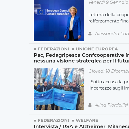
Venerdì 9 Gennaio
Lettera della coope
rafforzamento finan
Alessandra Fab
FEDERAZIONI
UNIONE EUROPEA
Pac, Fedagripesca Confcooperative in p
nessuna visione strategica per il futu
Giovedì 18 Dicemb
Sotto accusa la pr
incertezze sugli in
Alina Fiordellisi
FEDERAZIONI
WELFARE
Intervista / RSA e Alzheimer, Milanese