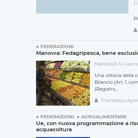
G
P
FEDERAZIONI
Manovra: Fedagripesca, bene esclusi
Mercoledì 14 Genn
Una vittoria della 
Bilancio (Art. 1, co
(Registro...
Francesco Agre
FEDERAZIONI
AGROALIMENTARE
Ue, con nuova programmazione a risch
acquacoltura