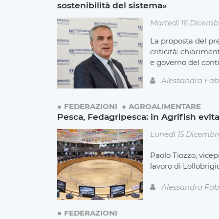
sostenibilità del sistema»
Martedì 16 Dicemb
La proposta del pr
criticità: chiarimen
e governo del cont
Alessandra Fab
FEDERAZIONI
AGROALIMENTARE
Pesca, Fedagripesca: in Agrifish evi
Lunedì 15 Dicembr
Paolo Tiozzo, vice
lavoro di Lollobrig
Alessandra Fab
FEDERAZIONI