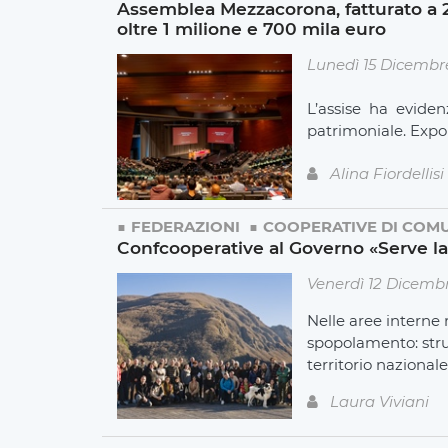
Assemblea Mezzacorona, fatturato a 21
oltre 1 milione e 700 mila euro
Lunedì 15 Dicembr
L’assise ha eviden
patrimoniale. Expor
Alina Fiordellisi
FEDERAZIONI
COOPERATIVE DI COM
Confcooperative al Governo «Serve la
Venerdì 12 Dicemb
Nelle aree interne
spopolamento: stru
territorio naziona
Laura Viviani