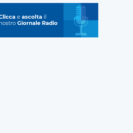
Clicca
e
ascolta
il
nostro
Giornale Radio