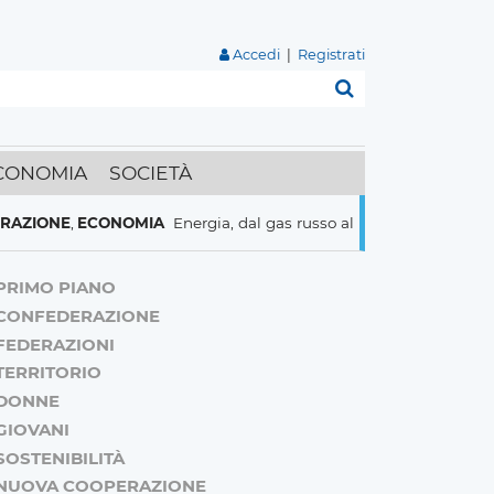
Accedi
|
Registrati
Cerca
CONOMIA
SOCIETÀ
E
,
ECONOMIA
Energia, dal gas russo al nucleare italiani pronti a t
PRIMO PIANO
CONFEDERAZIONE
FEDERAZIONI
TERRITORIO
DONNE
GIOVANI
SOSTENIBILITÀ
NUOVA COOPERAZIONE