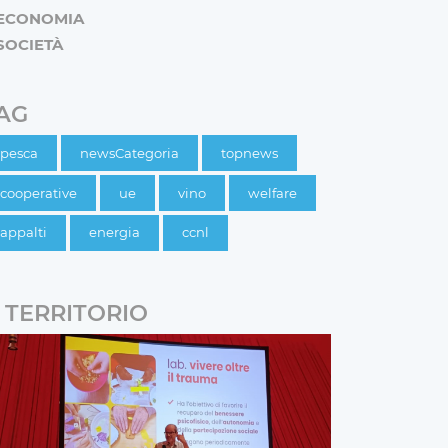
ECONOMIA
SOCIETÀ
AG
pesca
newsCategoria
topnews
cooperative
ue
vino
welfare
appalti
energia
ccnl
TERRITORIO