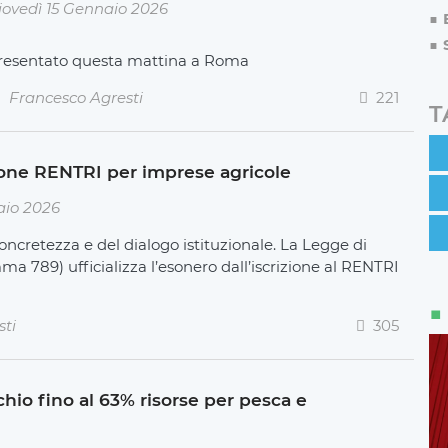
iovedì 15 Gennaio 2026
resentato questa mattina a Roma
Francesco Agresti
221
T
one RENTRI per imprese agricole
aio 2026
concretezza e del dialogo istituzionale. La Legge di
mma 789) ufficializza l’esonero dall’iscrizione al RENTRI
sti
305
io fino al 63% risorse per pesca e