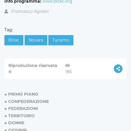
Info programma:
www.bitac.org
Francesco Agresti
Tag:
Bitac
Novara
Turismo
Riproduzione riservata
©
186
PRIMO PIANO
CONFEDERAZIONE
FEDERAZIONI
TERRITORIO
DONNE
GIOVANI