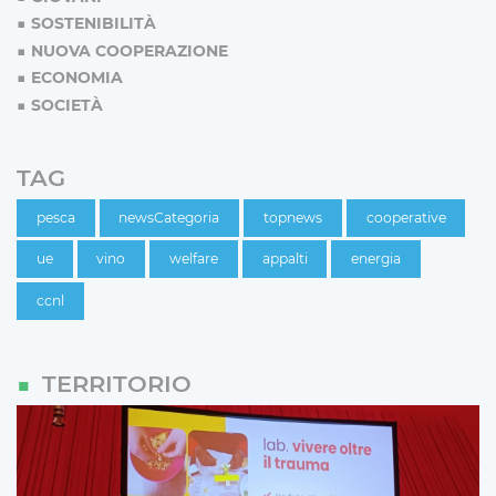
SOSTENIBILITÀ
NUOVA COOPERAZIONE
ECONOMIA
SOCIETÀ
TAG
pesca
newsCategoria
topnews
cooperative
ue
vino
welfare
appalti
energia
ccnl
TERRITORIO