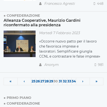
Francesco Agresti
448
CONFEDERAZIONE
Alleanza Cooperative, Maurizio Gardini
riconfermato alla presidenza
Martedì 7 Febbraio 2023
«Occorre nuovo patto per il lavoro
che favorisca imprese e
lavoratori. Semplificare giungla
CCNL e contrastare le false imprese»
Anonym
981
«
‹
25
26
27
28
29
30
31
32
33
34
›
»
PRIMO PIANO
CONFEDERAZIONE