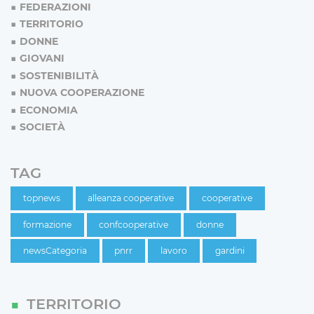
FEDERAZIONI
TERRITORIO
DONNE
GIOVANI
SOSTENIBILITÀ
NUOVA COOPERAZIONE
ECONOMIA
SOCIETÀ
TAG
topnews
alleanza cooperative
cooperative
formazione
confcooperative
donne
newsCategoria
pnrr
lavoro
gardini
TERRITORIO