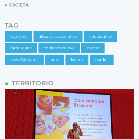
SOCIETÀ
TAG
topnews
alleanza cooperative
cooperative
formazione
confcooperative
donne
newsCategoria
pnrr
lavoro
gardini
TERRITORIO