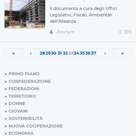
Il documento a cura degli Uffici
Legislativi, Fiscali, Ambientali
dell’Alleanza
Anonym
593
«
‹
28
29
30
31
32
33
34
35
36
37
›
»
PRIMO PIANO
CONFEDERAZIONE
FEDERAZIONI
TERRITORIO
DONNE
GIOVANI
SOSTENIBILITÀ
NUOVA COOPERAZIONE
ECONOMIA