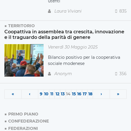
utenti
Laura Viviani
835
TERRITORIO
Coopattiva in assemblea tra crescita, innovazione
e il traguardo della parità di genere
Venerdì 30 Maggio 2025
Bilancio positivo per la cooperativa
sociale modenese
Anonym
356
«
‹
9
10
11
12
13
14
15
16
17
18
›
»
PRIMO PIANO
CONFEDERAZIONE
FEDERAZIONI