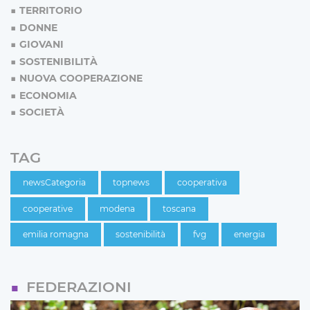
TERRITORIO
DONNE
GIOVANI
SOSTENIBILITÀ
NUOVA COOPERAZIONE
ECONOMIA
SOCIETÀ
TAG
newsCategoria
topnews
cooperativa
cooperative
modena
toscana
emilia romagna
sostenibilità
fvg
energia
FEDERAZIONI