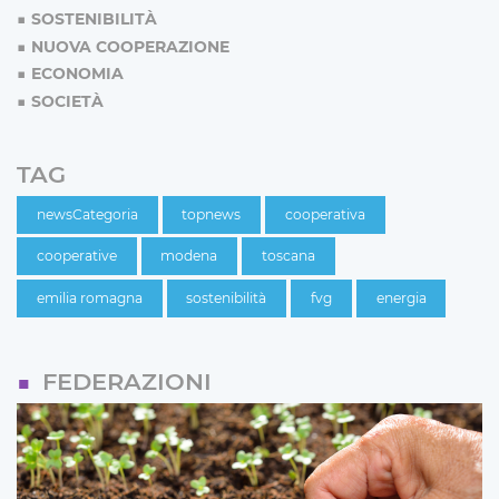
SOSTENIBILITÀ
NUOVA COOPERAZIONE
ECONOMIA
SOCIETÀ
TAG
newsCategoria
topnews
cooperativa
cooperative
modena
toscana
emilia romagna
sostenibilità
fvg
energia
FEDERAZIONI