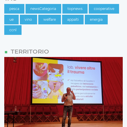
pesca
newsCategoria
topnews
cooperative
ue
vino
welfare
appalti
energia
ccnl
TERRITORIO