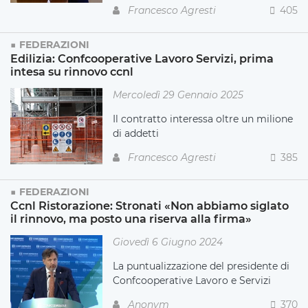
Francesco Agresti
405
FEDERAZIONI
Edilizia: Confcooperative Lavoro Servizi, prima
intesa su rinnovo ccnl
Mercoledì 29 Gennaio 2025
Il contratto interessa oltre un milione
di addetti
Francesco Agresti
385
FEDERAZIONI
Ccnl Ristorazione: Stronati «Non abbiamo siglato
il rinnovo, ma posto una riserva alla firma»
Giovedì 6 Giugno 2024
La puntualizzazione del presidente di
Confcooperative Lavoro e Servizi
Anonym
370