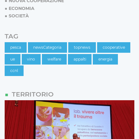
NUOVA COOPERAZIONE
ECONOMIA
SOCIETÀ
TAG
pesca
newsCategoria
topnews
cooperative
ue
vino
welfare
appalti
energia
ccnl
TERRITORIO