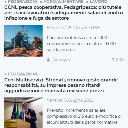
FEDERAZIONI
AGROALIMENTARE
LAVORO
CCNL pesca cooperativa, Fedagripesca: più tutele
per i soci lavoratori e adeguamenti salariali contro
inflazione e fuga da settore
Mercoledì 29 Ottobre 2025
L’accordo interessa circa 1.000
cooperative di pesca e oltre 19.000
soci lavoratori
Anonym
808
FEDERAZIONI
Ccnl Multiservizi: Stronati, rinnovo gesto grande
responsabilità, su imprese pesano ritardi
aggiudicazioni e mancata revisione prezzi
Venerdì 13 Giugno 2025
Previsto incremento salariale
complessivo di 215 euro e modifica di
alcuni istituti della parte normativa