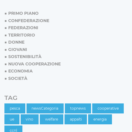
PRIMO PIANO
CONFEDERAZIONE
FEDERAZIONI
TERRITORIO
DONNE
GIOVANI
SOSTENIBILITÀ
NUOVA COOPERAZIONE
ECONOMIA
SOCIETÀ
TAG
pesca
newsCategoria
topnews
cooperative
ue
vino
welfare
appalti
energia
ccnl