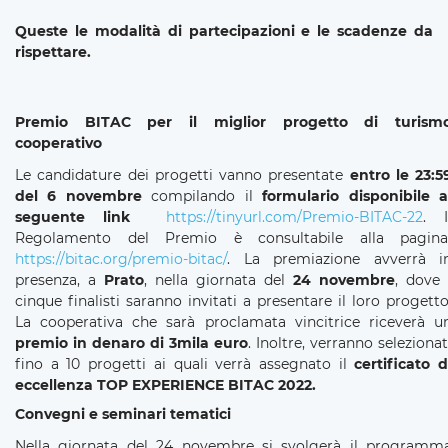
Queste le modalità di partecipazioni e le scadenze da
rispettare.
Premio BITAC per il
miglior progetto di turism
cooperativo
Le candidature dei progetti vanno presentate
entro le 23:5
del 6 novembre
compilando il
formulario disponibile a
seguente lin
k
https://tinyurl.com/Premio-BITAC-22
. I
Regolamento del Premio è consultabile alla pagin
https://bitac.org/premio-bitac/
. La premiazione avverrà i
presenza, a
Prato
, nella giornata del
24 novembre
, dove 
cinque finalisti saranno invitati a presentare il loro progetto
La cooperativa che sarà proclamata vincitrice riceverà u
premio in denaro di 3mila euro
. Inoltre, verranno selezionat
fino a 10 progetti ai quali verrà assegnato il
certificato d
eccellenza TOP EXPERIENCE BITAC 2022.
Convegni e seminari tematici
Nella giornata del 24 novembre si svolgerà il programm