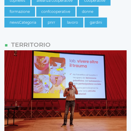
topnews
alleanza cooperative
cooperative
formazione
confcooperative
donne
newsCategoria
pnrr
lavoro
gardini
TERRITORIO