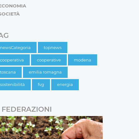
ECONOMIA
SOCIETÀ
AG
newsCategoria
topnews
cooperativa
cooperative
modena
toscana
emilia romagna
sostenibilità
fvg
energia
FEDERAZIONI