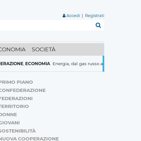
Accedi
|
Registrati
Cerca
CONOMIA
SOCIETÀ
IONE
,
ECONOMIA
Energia, dal gas russo al nucleare italiani pront
PRIMO PIANO
CONFEDERAZIONE
FEDERAZIONI
TERRITORIO
DONNE
GIOVANI
SOSTENIBILITÀ
NUOVA COOPERAZIONE