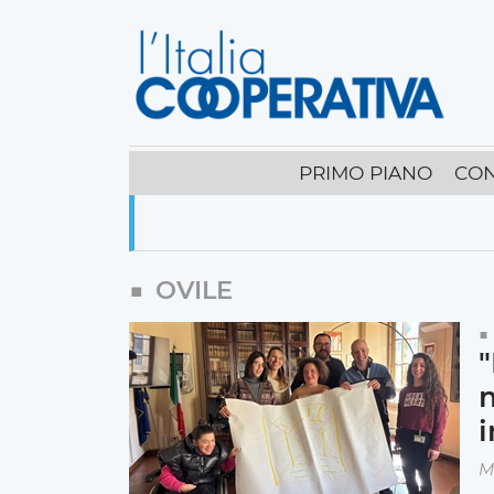
PRIMO PIANO
CON
OVILE
"
m
i
M