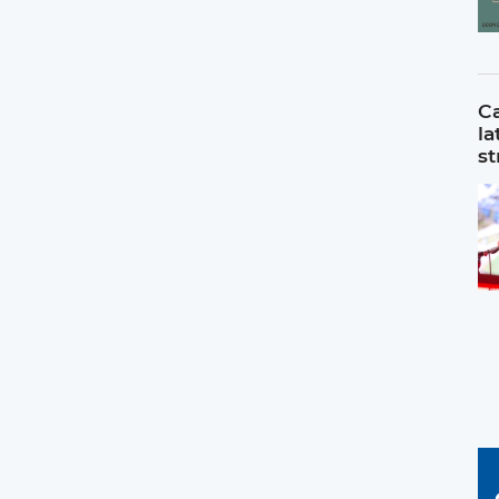
Ca
la
st