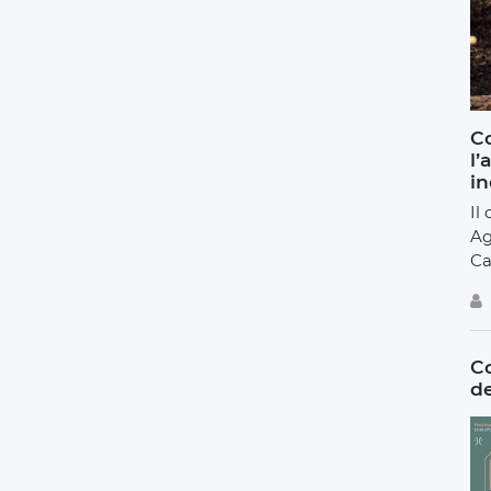
Co
l’
in
Il
Ag
Ca
Co
de