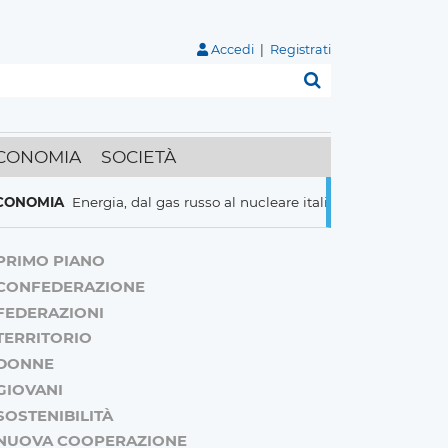
Accedi
|
Registrati
Cerca
CONOMIA
SOCIETÀ
A
Energia, dal gas russo al nucleare italiani pronti a tutto per risp
PRIMO PIANO
CONFEDERAZIONE
FEDERAZIONI
TERRITORIO
DONNE
GIOVANI
SOSTENIBILITÀ
NUOVA COOPERAZIONE