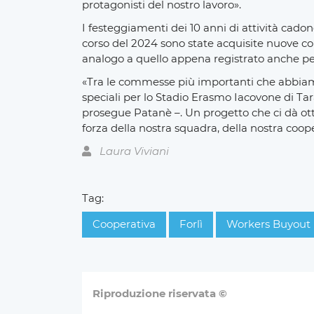
protagonisti del nostro lavoro».
I festeggiamenti dei 10 anni di attività cad
corso del 2024 sono state acquisite nuove 
analogo a quello appena registrato anche per
«Tra le commesse più importanti che abbiamo 
speciali per lo Stadio Erasmo Iacovone di Ta
prosegue Patanè –. Un progetto che ci dà otti
forza della nostra squadra, della nostra coope
Laura Viviani
Tag:
Cooperativa
Forlì
Workers Buyout
Riproduzione riservata ©