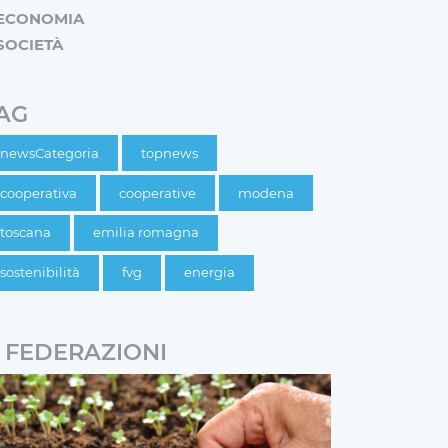
ECONOMIA
SOCIETÀ
AG
newsCategoria
topnews
cooperativa
cooperative
modena
toscana
emilia romagna
sostenibilità
fvg
energia
FEDERAZIONI