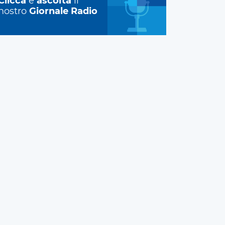
Clicca
e
ascolta
il
nostro
Giornale Radio