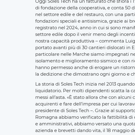
Oggi Soles Tech ha un fatturato che sfiora i 17
di fondazione della cooperativa, e conta 50 d
nel settore edile e del restauro, con una part
fondazioni speciali e antisismica, grazie ai b
registrato nel 2024, anno in cui si sono mani
settore edile dopo il venir meno degli incent
nostra capacità produttiva – commenta Luigi
portato avanti più di 30 cantieri dislocati 
particolare nelle Marche siamo impegnati ne
isolamento e miglioramento sismico e con ricos
hanno permesso anche di erogare un ristorno
la dedizione che dimostrano ogni giorno e ch
La storia di Soles Tech inizia nel 2013 quando 
liquidatorio. Per molti dipendenti scatta la c
messi all’asta. «È stato allora che con alcun
acquirenti e fare dell’impresa per cui lavor
presidente di Soles Tech –. Grazie al suppo
Romagna abbiamo verificato la fattibilità di 
e amministrativi, abbiamo versato una quota,
azienda e brevetti dando vita, il 18 maggio d