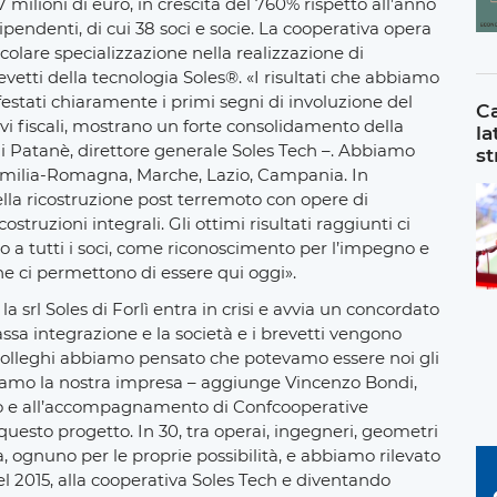
 milioni di euro, in crescita del 760% rispetto all’anno
ipendenti, di cui 38 soci e socie. La cooperativa opera
icolare specializzazione nella realizzazione di
revetti della tecnologia Soles®. «I risultati che abbiamo
festati chiaramente i primi segni di involuzione del
Ca
ivi fiscali, mostrano un forte consolidamento della
la
 Patanè, direttore generale Soles Tech –. Abbiamo
st
in Emilia-Romagna, Marche, Lazio, Campania. In
lla ricostruzione post terremoto con opere di
truzioni integrali. Gli ottimi risultati raggiunti ci
 a tutti i soci, come riconoscimento per l’impegno e
e ci permettono di essere qui oggi».
la srl Soles di Forlì entra in crisi e avvia un concordato
assa integrazione e la società e i brevetti vengono
i colleghi abbiamo pensato che potevamo essere noi gli
avamo la nostra impresa – aggiunge Vincenzo Bondi,
rto e all’accompagnamento di Confcooperative
questo progetto. In 30, tra operai, ingegneri, geometri
 ognuno per le proprie possibilità, e abbiamo rilevato
el 2015, alla cooperativa Soles Tech e diventando