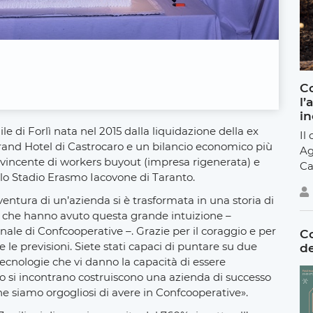
Co
l’
in
e di Forlì nata nel 2015 dalla liquidazione della ex
Il
Grand Hotel di Castrocaro e un bilancio economico più
Ag
e vincente di workers buyout (impresa rigenerata) e
Ca
o Stadio Erasmo Iacovone di Taranto.
ventura di un’azienda si è trasformata in una storia di
ri che hanno avuto questa grande intuizione –
nale di Confcooperative –. Grazie per il coraggio e per
Co
 e le previsioni. Siete stati capaci di puntare su due
de
cnologie che vi danno la capacità di essere
o si incontrano costruiscono una azienda di successo
he siamo orgogliosi di avere in Confcooperative».