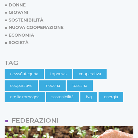
DONNE
GIOVANI
SOSTENIBILITÀ
NUOVA COOPERAZIONE
ECONOMIA
SOCIETÀ
TAG
newsCategoria
topnews
cooperativa
cooperative
modena
toscana
emilia romagna
sostenibilità
fvg
energia
FEDERAZIONI