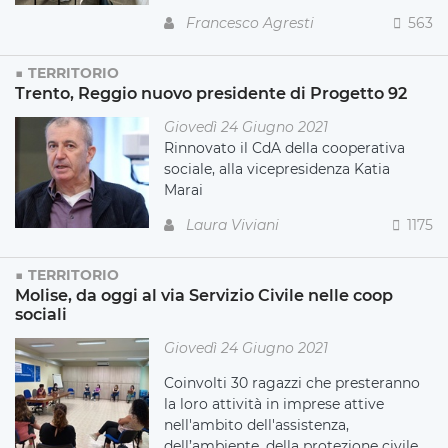
Francesco Agresti
563
TERRITORIO
Trento, Reggio nuovo presidente di Progetto 92
Giovedì 24 Giugno 2021
Rinnovato il CdA della cooperativa
sociale, alla vicepresidenza Katia
Marai
Laura Viviani
1175
TERRITORIO
Molise, da oggi al via Servizio Civile nelle coop
sociali
Giovedì 24 Giugno 2021
Coinvolti 30 ragazzi che presteranno
la loro attività in imprese attive
nell'ambito dell'a
ssistenza,
dell’ambiente, della protezione civile,