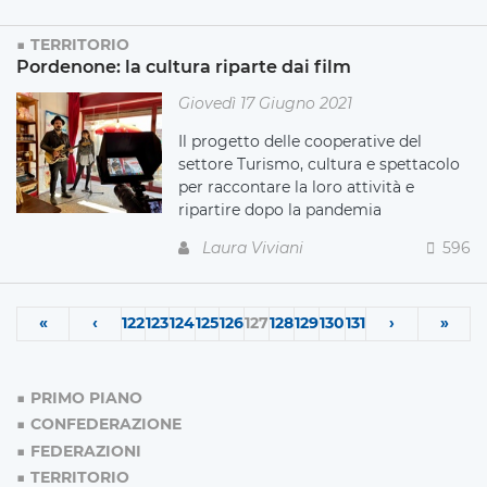
TERRITORIO
Pordenone: la cultura riparte dai film
Giovedì 17 Giugno 2021
Il progetto delle cooperative del
settore Turismo, cultura e spettacolo
per raccontare la loro attività e
ripartire dopo la pandemia
Laura Viviani
596
«
‹
122
123
124
125
126
127
128
129
130
131
›
»
PRIMO PIANO
CONFEDERAZIONE
FEDERAZIONI
TERRITORIO