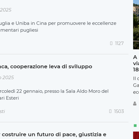
 2025
glia e Uniba in Cina per promuovere le eccellenze
imentari pugliesi
1127
A 
vi
nca, cooperazione leva di sviluppo
18
o 2025
Il
Ga
coledì 22 gennaio, presso la Sala Aldo Moro del
ec
ari Esteri
sti
1503
 costruire un futuro di pace, giustizia e