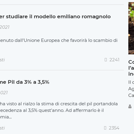
per studiare il modello emiliano romagnolo
2021
tenuto dall'Unione Europea che favorirà lo scambio di
sti
2241
Co
l’
in
me Pil da 3% a 3,5%
Il
Ag
2021
Ca
a visto al rialzo la stima di crescita del pil portandola
ecedenza al 3,5% quest'anno. Ad affermarlo è il
mia...
sti
2354