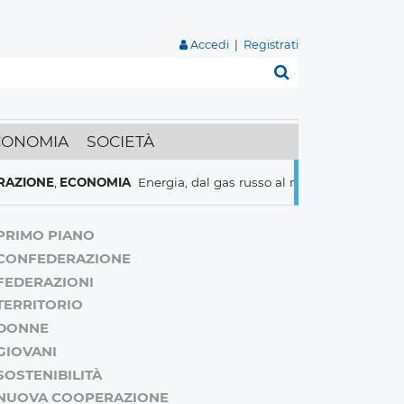
Accedi
|
Registrati
Cerca
CONOMIA
SOCIETÀ
E
,
ECONOMIA
Energia, dal gas russo al nucleare italiani pronti a tu
PRIMO PIANO
CONFEDERAZIONE
FEDERAZIONI
TERRITORIO
DONNE
GIOVANI
SOSTENIBILITÀ
NUOVA COOPERAZIONE