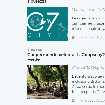
sicurezza
Venerdì 19 Aprile 
Le organizzazioni 
cambiamenti sistemi
internazionali attr
Francesco Agre
ESTERI
Coopermondo celebra il #Coopsday2
Verde
Giovedì 30 Giugno
L’evento si svolge 
inclusione di donne
Capo Verde in modo
Italiana per la Coo
Francesco Agre