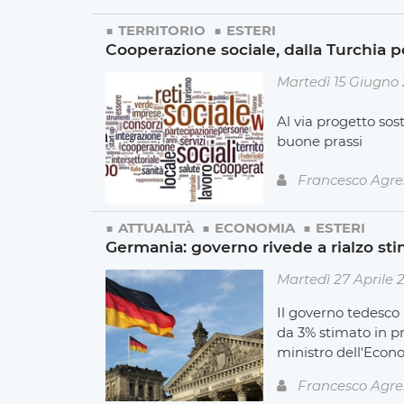
TERRITORIO
ESTERI
Cooperazione sociale, dalla Turchia 
Martedì 15 Giugno 
Al via progetto sos
buone prassi
Francesco Agre
ATTUALITÀ
ECONOMIA
ESTERI
Germania: governo rivede a rialzo sti
Martedì 27 Aprile 
Il governo tedesco h
da 3% stimato in pr
ministro dell'Econo
Francesco Agre