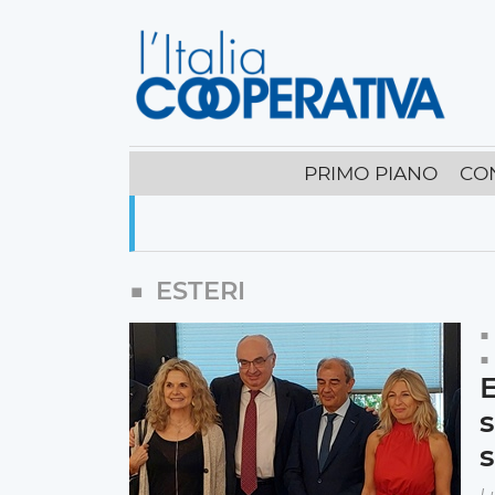
PRIMO PIANO
CO
ESTERI
E
s
s
L