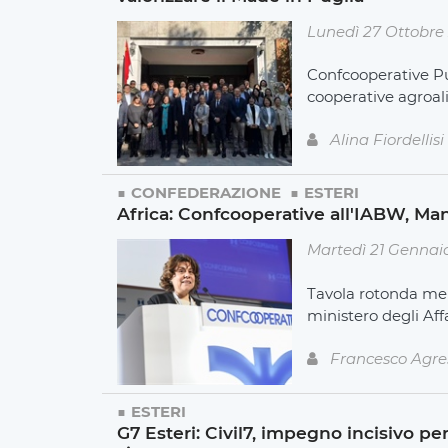
Lunedì 27 Ottobre
Confcooperative Pu
cooperative agroal
Alina Fiordellisi
CONFEDERAZIONE
ESTERI
Africa: Confcooperative all'IABW, Ma
Martedì 21 Gennai
Tavola rotonda mer
ministero degli Aff
Francesco Agre
ESTERI
G7 Esteri: Civil7, impegno incisivo per