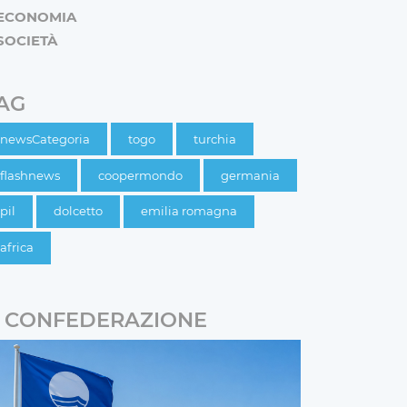
ECONOMIA
SOCIETÀ
AG
newsCategoria
togo
turchia
flashnews
coopermondo
germania
pil
dolcetto
emilia romagna
africa
CONFEDERAZIONE