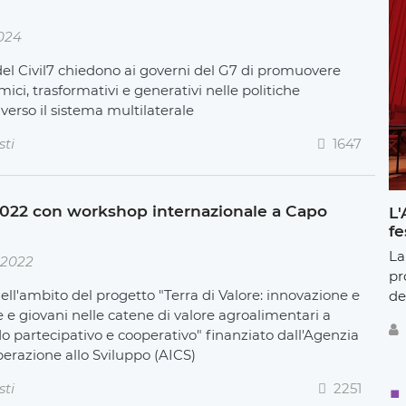
2024
del Civil7 chiedono ai governi del G7 di promuovere
ci, trasformativi e generativi nelle politiche
averso il sistema multilaterale
sti
1647
022 con workshop internazionale a Capo
L'
fe
La
 2022
pr
nell'ambito del progetto "Terra di Valore: innovazione e
de
 e giovani nelle catene di valore agroalimentari a
 partecipativo e cooperativo" finanziato dall'Agenzia
perazione allo Sviluppo (AICS)
sti
2251