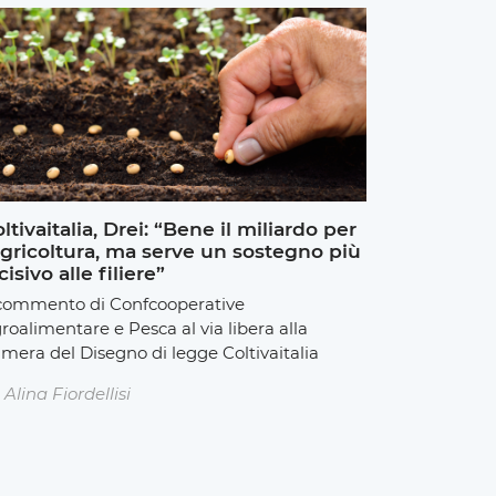
ltivaitalia, Drei: “Bene il miliardo per
agricoltura, ma serve un sostegno più
cisivo alle filiere”
 commento di Confcooperative
roalimentare e Pesca al via libera alla
mera del Disegno di legge Coltivaitalia
Alina Fiordellisi