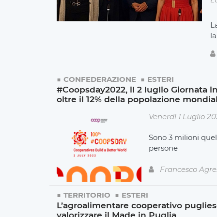
L
l
CONFEDERAZIONE
ESTERI
#Coopsday2022, il 2 luglio Giornata i
oltre il 12% della popolazione mondia
Venerdì 1 Luglio 2
Sono 3 milioni quel
persone
Francesco Agre
TERRITORIO
ESTERI
L’agroalimentare cooperativo pugliese
valorizzare il Made in Puglia