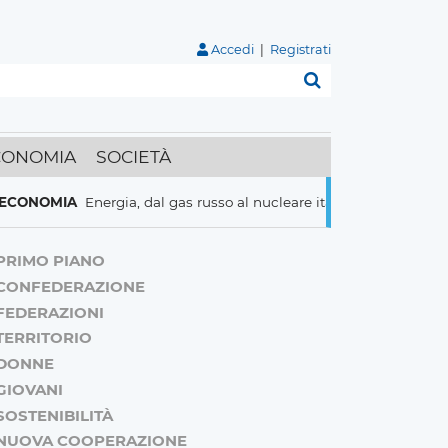
Accedi
|
Registrati
Cerca
CONOMIA
SOCIETÀ
IA
Energia, dal gas russo al nucleare italiani pronti a tutto per ris
PRIMO PIANO
CONFEDERAZIONE
FEDERAZIONI
TERRITORIO
DONNE
GIOVANI
SOSTENIBILITÀ
NUOVA COOPERAZIONE