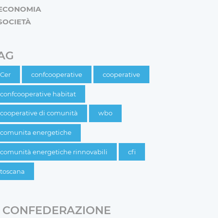
ECONOMIA
SOCIETÀ
AG
Cer
confcooperative
cooperative
confcooperative habitat
cooperative di comunità
wbo
comunita energetiche
comunità energetiche rinnovabili
cfi
toscana
CONFEDERAZIONE