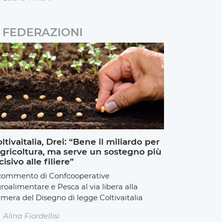
FEDERAZIONI
ltivaitalia, Drei: “Bene il miliardo per
agricoltura, ma serve un sostegno più
cisivo alle filiere”
 commento di Confcooperative
roalimentare e Pesca al via libera alla
mera del Disegno di legge Coltivaitalia
Alina Fiordellisi