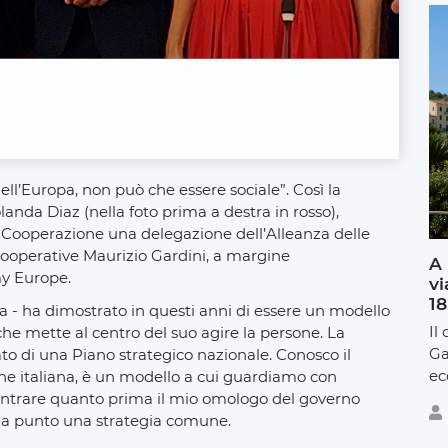
ll’Europa, non può che essere sociale”. Così la
anda Diaz (nella foto prima a destra in rosso),
 Cooperazione una delegazione dell’Alleanza delle
cooperative Maurizio Gardini, a margine
A 
my Europe.
vi
18
ra - ha dimostrato in questi anni di essere un modello
Il
che mette al centro del suo agire la persone. La
Ga
to di una Piano strategico nazionale. Conosco il
ec
ne italiana, è un modello a cui guardiamo con
contrare quanto prima il mio omologo del governo
e a punto una strategia comune.