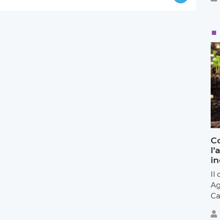
Co
l’
in
Il
Ag
Ca