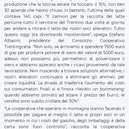
produzione che la scorsa estate ha toccato il 15%, con ben
30 aziende che hanno chiuso in battenti, l’ultima delle quali
contava 140 capi. “Il camion per la raccolta del latte
percorre tutto il territorio del Trentino due volte al giorno
per andare a ritirare il latte dai nostri soci allevatori. Tutto
questo oggi sta diventando insostenibile”, spiega Stefano
Albasini, presidente del Consorzio Cooperativo
Trentingrana. “Non solo, se arriviamo a spendere 7500 euro
di gas per produrre polvere di siero del valore di 5000 euro,
adesso non possiamo più permetterci di polverizzare il
siero e abbiamo azzerato anche i ricavi provenienti da tale
lavorazione. Non riuscendo a trovare soluzioni alternative, i
nostri allevatori continuano a eliminare gli animali, per
creare liquidità. La strada di trasferire l’aumento dei costi
sui consumatori finali si è finora rilevato un boomerang:
quando abbiamo provato ad alzare il prezzo del burro, le
vendite sono subito crollate del 30%”.
“Le cooperative che operano in montagna stanno facendo il
possibile per pagare al meglio il latte ai propri soci in un
momento in cui i costi del gasolio, degli imballaggi e della
carta sono fuori controllo”, racconta la cooperativa