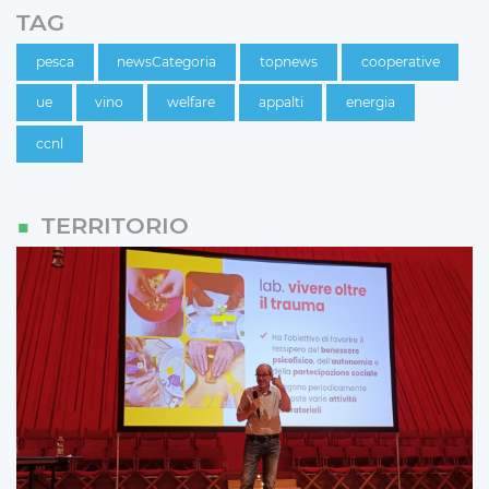
TAG
pesca
newsCategoria
topnews
cooperative
ue
vino
welfare
appalti
energia
ccnl
TERRITORIO