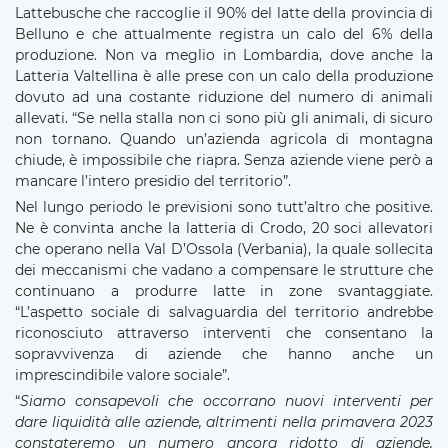
Lattebusche che raccoglie il 90% del latte della provincia di
Belluno e che attualmente registra un calo del 6% della
produzione. Non va meglio in Lombardia, dove anche la
Latteria Valtellina è alle prese con un calo della produzione
dovuto ad una costante riduzione del numero di animali
allevati. “Se nella stalla non ci sono più gli animali, di sicuro
non tornano. Quando un’azienda agricola di montagna
chiude, è impossibile che riapra. Senza aziende viene però a
mancare l’intero presidio del territorio”.
Nel lungo periodo le previsioni sono tutt’altro che positive.
Ne è convinta anche la latteria di Crodo, 20 soci allevatori
che operano nella Val D’Ossola (Verbania), la quale sollecita
dei meccanismi che vadano a compensare le strutture che
continuano a produrre latte in zone svantaggiate.
“L’aspetto sociale di salvaguardia del territorio andrebbe
riconosciuto attraverso interventi che consentano la
sopravvivenza di aziende che hanno anche un
imprescindibile valore sociale”.
“
Siamo consapevoli che occorrano nuovi interventi per
dare liquidità alle aziende, altrimenti nella primavera 2023
constateremo un numero ancora ridotto di aziende,