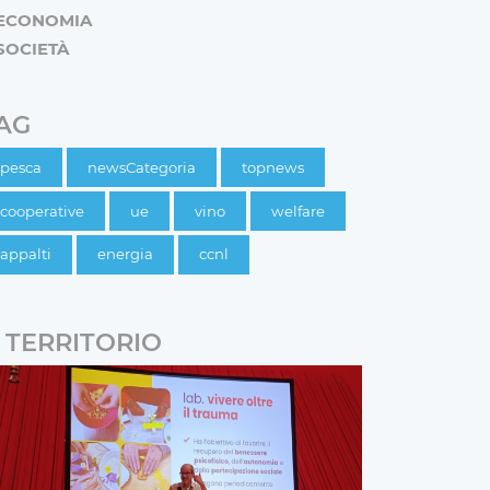
ECONOMIA
SOCIETÀ
AG
pesca
newsCategoria
topnews
cooperative
ue
vino
welfare
appalti
energia
ccnl
TERRITORIO