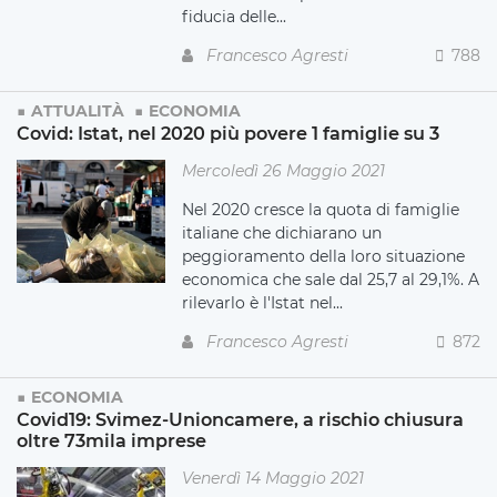
fiducia delle...
Francesco Agresti
788
ATTUALITÀ
ECONOMIA
Covid: Istat, nel 2020 più povere 1 famiglie su 3
Mercoledì 26 Maggio 2021
Nel 2020 cresce la quota di famiglie
italiane che dichiarano un
peggioramento della loro situazione
economica che sale dal 25,7 al 29,1%. A
rilevarlo è l'Istat nel...
Francesco Agresti
872
ECONOMIA
Covid19: Svimez-Unioncamere, a rischio chiusura
oltre 73mila imprese
Venerdì 14 Maggio 2021