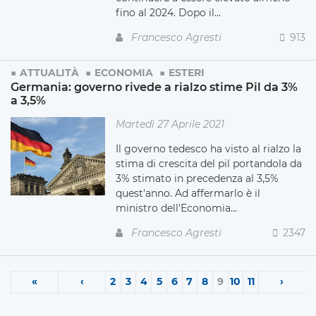
fino al 2024. Dopo il...
Francesco Agresti
913
ATTUALITÀ
ECONOMIA
ESTERI
Germania: governo rivede a rialzo stime Pil da 3%
a 3,5%
Martedì 27 Aprile 2021
Il governo tedesco ha visto al rialzo la
stima di crescita del pil portandola da
3% stimato in precedenza al 3,5%
quest'anno. Ad affermarlo è il
ministro dell'Economia...
Francesco Agresti
2347
«
‹
2
3
4
5
6
7
8
9
10
11
›