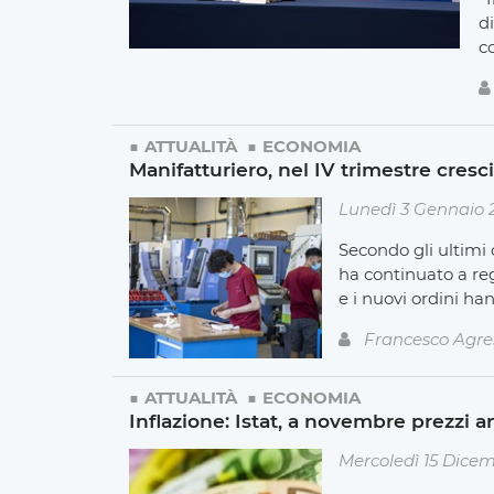
di
co
ATTUALITÀ
ECONOMIA
Manifatturiero, nel IV trimestre cresci
Lunedì 3 Gennaio 
Secondo gli ultimi 
ha continuato a reg
e i nuovi ordini han
Francesco Agre
ATTUALITÀ
ECONOMIA
Inflazione: Istat, a novembre prezzi a
Mercoledì 15 Dice