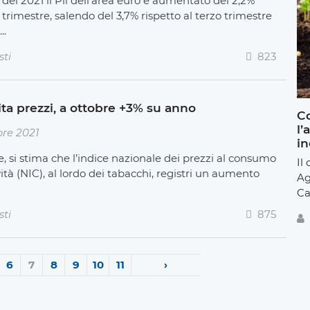
 del 2021 il Pil dell'area euro è aumentato del 2,2%
 trimestre, salendo del 3,7% rispetto al terzo trimestre
..
sti
823
alita prezzi, a ottobre +3% su anno
Co
l’
re 2021
in
, si stima che l’indice nazionale dei prezzi al consumo
Il
ività (NIC), al lordo dei tabacchi, registri un aumento
Ag
Ca
sti
875
6
7
8
9
10
11
›