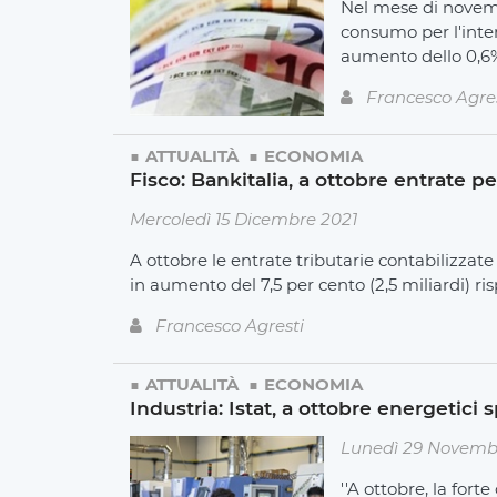
Nel mese di novembr
consumo per l'intera
aumento dello 0,6%
Francesco Agre
ATTUALITÀ
ECONOMIA
Fisco: Bankitalia, a ottobre entrate p
Mercoledì 15 Dicembre 2021
A ottobre le entrate tributarie contabilizzate 
in aumento del 7,5 per cento (2,5 miliardi) r
Francesco Agresti
ATTUALITÀ
ECONOMIA
Industria: Istat, a ottobre energetici
Lunedì 29 Novemb
''A ottobre, la fort