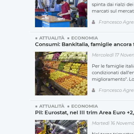
spinta dai rialzi de
marcati sul mercato
Francesco Agre
ATTUALITÀ
ECONOMIA
Consumi: Bankitalia, famiglie ancora
Mercoledì 17 Nove
Per le famiglie it
condizionati dall'
miglioramento". Lo 
Francesco Agre
ATTUALITÀ
ECONOMIA
Pil: Eurostat, nel III trim Area Euro +
Martedì 16 Novemb