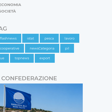
ECONOMIA
SOCIETÀ
AG
flashnews
istat
pesca
lavoro
cooperative
newsCategoria
pil
ue
topnews
export
CONFEDERAZIONE