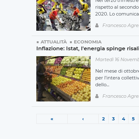
Nel terzo trimestre
rispetto al secondo
2020. Lo comunica.
Francesco Agre
ATTUALITÀ
ECONOMIA
Inflazione: Istat, l'energia spinge ris
Martedì 16 Novemb
Nel mese di ottobre
per l’intera collett
dello...
Francesco Agre
«
‹
2
3
4
5