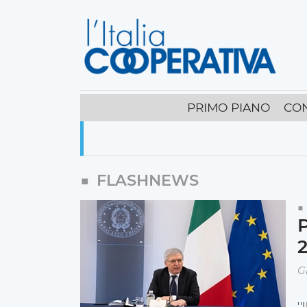
PRIMO PIANO
CO
FLASHNEWS
P
2
G
''