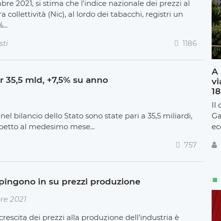
e 2021, si stima che l'indice nazionale dei prezzi al
 collettività (Nic), al lordo dei tabacchi, registri un
...
sti
1186
A 
er 35,5 mld, +7,5% su anno
vi
18
Il
nel bilancio dello Stato sono state pari a 35,5 miliardi,
Ga
ispetto al medesimo mese...
ec
757
 spingono in su prezzi produzione
re 2021
e crescita dei prezzi alla produzione dell'industria è