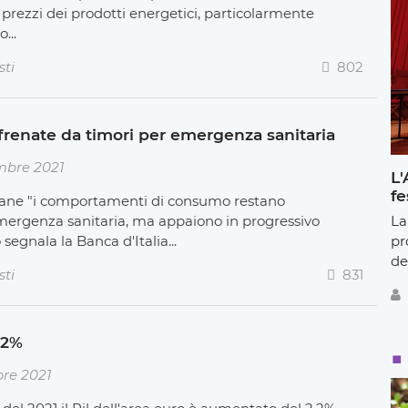
i prezzi dei prodotti energetici, particolarmente
...
sti
802
 frenate da timori per emergenza sanitaria
mbre 2021
L'
fe
aliane "i comportamenti di consumo restano
emergenza sanitaria, ma appaiono in progressivo
La
segnala la Banca d'Italia...
pr
de
sti
831
2,2%
re 2021