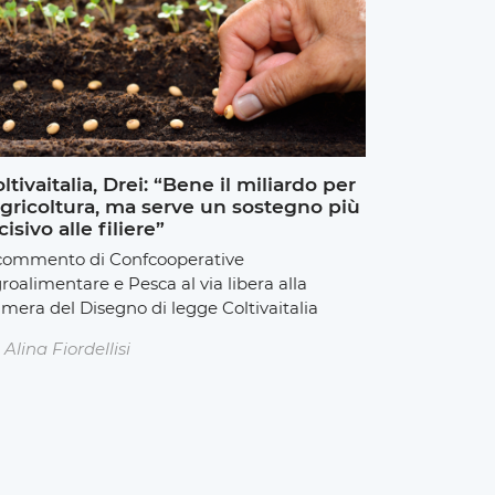
ltivaitalia, Drei: “Bene il miliardo per
agricoltura, ma serve un sostegno più
cisivo alle filiere”
 commento di Confcooperative
roalimentare e Pesca al via libera alla
mera del Disegno di legge Coltivaitalia
Alina Fiordellisi