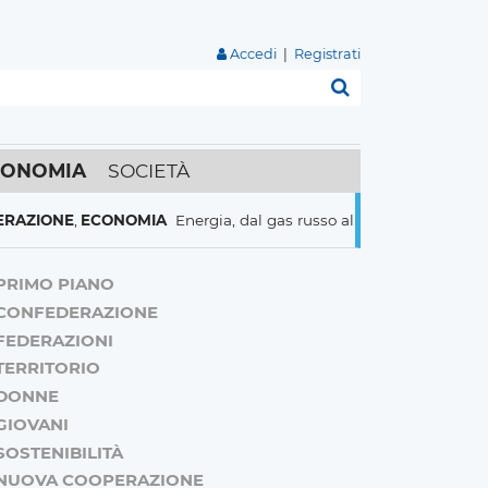
Accedi
|
Registrati
Cerca
CONOMIA
SOCIETÀ
E
,
ECONOMIA
Energia, dal gas russo al nucleare italiani pronti a t
PRIMO PIANO
CONFEDERAZIONE
FEDERAZIONI
TERRITORIO
DONNE
GIOVANI
SOSTENIBILITÀ
NUOVA COOPERAZIONE