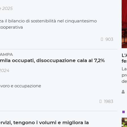
e 2025
 il bilancio di sostenibilità nel cinquantesimo
 cooperativa
903
TAMPA
L'
mila occupati, disoccupazione cala al 7,2%
fe
La
 2024
pr
de
 lavoro e occupazione
1983
rvizi, tengono i volumi e migliora la