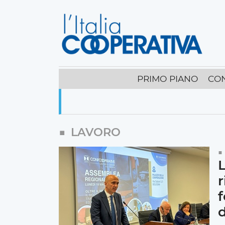
PRIMO PIANO
CO
LAVORO
L
r
f