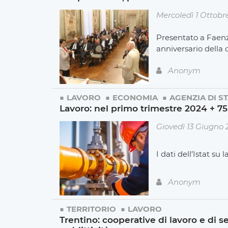
Mercoledì 1 Ottobr
Presentato a Faenza
anniversario della
Anonym
LAVORO
ECONOMIA
AGENZIA DI S
Lavoro: nel primo trimestre 2024 + 75
Giovedì 13 Giugno
I dati dell’Istat su
Anonym
TERRITORIO
LAVORO
Trentino: cooperative di lavoro e di se