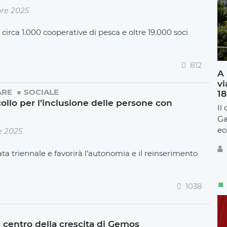
bre 2025
 circa 1.000 cooperative di pesca e oltre 19.000 soci
812
A 
vi
ARE
SOCIALE
18
collo per l’inclusione delle persone con
Il
Ga
ec
e 2025
ta triennale e favorirà l’autonomia e il reinserimento
1038
centro della crescita di Gemos