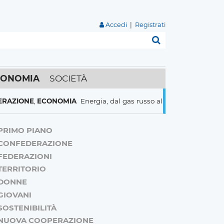
Accedi
|
Registrati
Cerca
CONOMIA
SOCIETÀ
E
,
ECONOMIA
Energia, dal gas russo al nucleare italiani pronti a t
PRIMO PIANO
CONFEDERAZIONE
FEDERAZIONI
TERRITORIO
DONNE
GIOVANI
SOSTENIBILITÀ
NUOVA COOPERAZIONE