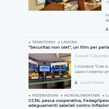
M
L
l
TERRITORIO
LAVORO
"Securitas non olet", un film per parla
Giovedì 11 Dicembr
L'iniziativa “Ciak 
usare il cinema co
Laura Viviani
FEDERAZIONI
AGROALIMENTARE
L
CCNL pesca cooperativa, Fedagripesca:
adeguamenti salariali contro inflazio