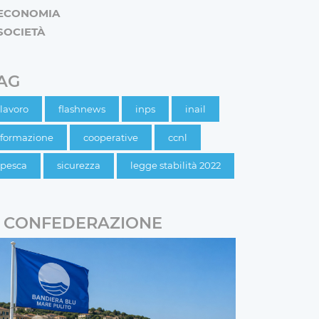
ECONOMIA
SOCIETÀ
AG
lavoro
flashnews
inps
inail
formazione
cooperative
ccnl
pesca
sicurezza
legge stabilità 2022
CONFEDERAZIONE