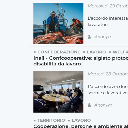
Mercoledì 29 Otto
L’accordo interessa
lavoratori
Anonym
CONFEDERAZIONE
LAVORO
WELF
Inail - Confcooperative: siglato proto
disabilità da lavoro
Martedì 28 Ottobr
L’accordo avrà dura
sociale e lavorativo
Anonym
TERRITORIO
LAVORO
Cooperazione, persone e ambiente al 