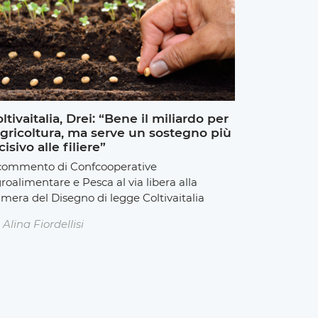
ltivaitalia, Drei: “Bene il miliardo per
agricoltura, ma serve un sostegno più
cisivo alle filiere”
 commento di Confcooperative
roalimentare e Pesca al via libera alla
mera del Disegno di legge Coltivaitalia
Alina Fiordellisi