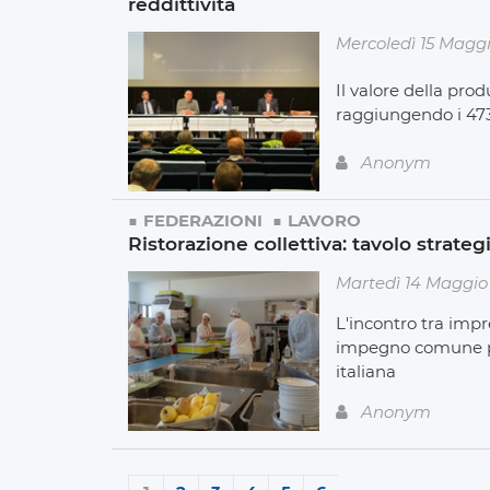
reddittività
Mercoledì 15 Magg
Il valore della pro
raggiungendo i 473
Anonym
FEDERAZIONI
LAVORO
Ristorazione collettiva: tavolo strategi
Martedì 14 Maggio
L'incontro tra impr
impegno comune per
italiana
Anonym