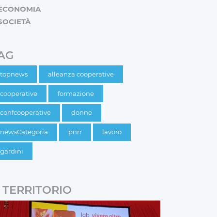
ECONOMIA
SOCIETÀ
AG
topnews
alleanza cooperative
cooperative
formazione
confcooperative
donne
newsCategoria
pnrr
lavoro
gardini
TERRITORIO