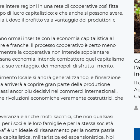
e intere regioni in una rete di cooperative così fitta
po di lucro capitalistico; e che anche si possono avere,
li, dove il profitto va a vantaggio dei produttori e
no ormai inserite con la economia capitalistica al
e e franche. Il processo cooperativo è certo meno
ma mentre la cooperativa non intende soppiantare
 di sana economia, intende combattere quel capitalismo
Co
 a suo vantaggio, dei monopoli di sfrutta- mento.
l’
in
rimento locale si andrà generalizzando, e l’inserzione
Il
a arriverà a coprire gran parte della produzione
Ag
assi ancor più decisivi nei commerci internazionali,
Ca
che rivoluzioni economiche veramente costruttrici, che
veranza e anche molti sacrifici, che non qualsiasi
r i soci e le loro famiglie e per la stessa società
tiva” è un ideale di risanamento per la nostra patria
pitalistica, militaristica ed espansionistica. Noi