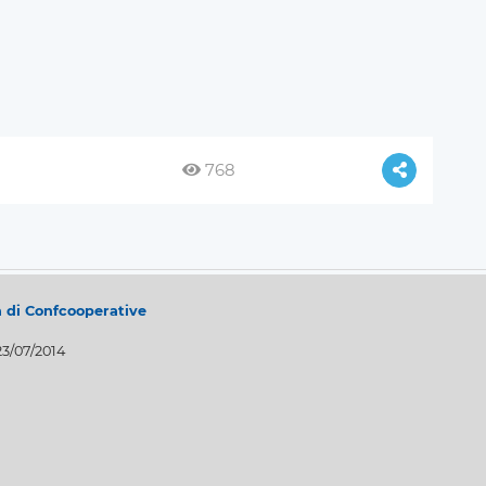
768
a di Confcooperative
23/07/2014