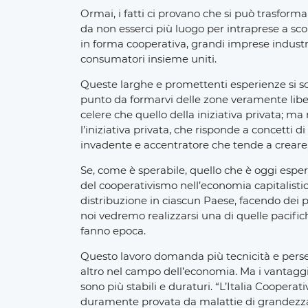
Ormai, i fatti ci provano che si può trasformar
da non esserci più luogo per intraprese a sco
in forma cooperativa, grandi imprese industria
consumatori insieme uniti.
Queste larghe e promettenti esperienze si so
punto da formarvi delle zone veramente liber
celere che quello della iniziativa privata; 
l’iniziativa privata, che risponde a concetti
invadente e accentratore che tende a creare,
Se, come è sperabile, quello che è oggi espe
del cooperativismo nell’economia capitalistic
distribuzione in ciascun Paese, facendo dei p
noi vedremo realizzarsi una di quelle pacifi
fanno epoca.
Questo lavoro domanda più tecnicità e perse
altro nel campo dell’economia. Ma i vantaggi pe
sono più stabili e duraturi. “L’Italia Coopera
duramente provata da malattie di grandezza ca