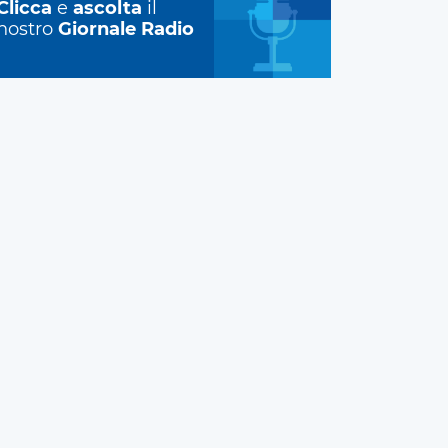
Clicca
e
ascolta
il
nostro
Giornale Radio