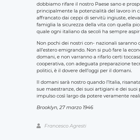
dobbiamo rifare il nostro Paese sano e prosper
principalmente la potenzialità del lavoro in
affrancato dai ceppi di servitù ingiuste, elev
famiglia la sicurezza della vita con quella pic
quale ogni italiano da secoli ha sempre aspi
Non pochi dei nostri con- nazionali saranno da
all’estero emigrando. Non si può fare la eco
domani, e non varranno a rifarlo certi toccasan
cooperativa, con adeguata preparazione tec
politici, è il dovere dell’oggi per il domani.
Il domani sarà nostro quando l’Italia, risanata
sue maestranze, dei suoi artigiani e dei suoi 
impulso così largo da potere veramente realiz
Brooklyn, 27 marzo 1946
Francesco Agresti