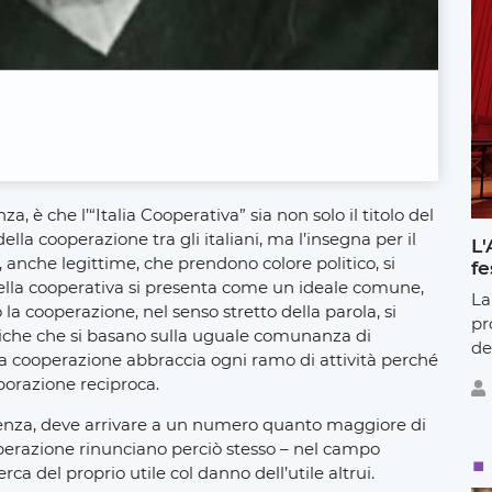
a, è che l’“Italia Cooperativa” sia non solo il titolo del
ella cooperazione tra gli italiani, ma l’insegna per il
L'
, anche legittime, che prendono colore politico, si
fe
quella cooperativa si presenta come un ideale comune,
La
la cooperazione, nel senso stretto della parola, si
pr
iche che si basano sulla uguale comunanza di
de
ella cooperazione abbraccia ogni ramo di attività perché
aborazione reciproca.
essenza, deve arrivare a un numero quanto maggiore di
perazione rinunciano perciò stesso – nel campo
rca del proprio utile col danno dell’utile altrui.