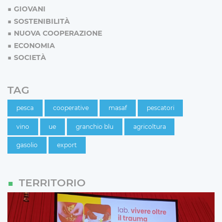
GIOVANI
SOSTENIBILITÀ
NUOVA COOPERAZIONE
ECONOMIA
SOCIETÀ
TAG
pesca
cooperative
masaf
pescatori
vino
ue
granchio blu
agricoltura
gasolio
export
TERRITORIO