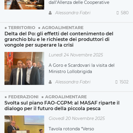
dall’Allenza delle Cooperative
Alessandra Fabri
580
TERRITORIO
AGROALIMENTARE
Delta del Po: gli effetti del contenimento del
granchio blu e le richieste dei produttori di
vongole per superare la crisi
Lunedì 24 Novembre 2025
A Goro e Scardovari la visita del
Ministro Lollobrigida
Alessandra Fabri
1502
FEDERAZIONI
AGROALIMENTARE
Svolta sul piano FAO-CGPM: al MASAF riparte il
dialogo per il futuro della piccola pesca
Giovedì 20 Novembre 2025
Tavola rotonda “Verso