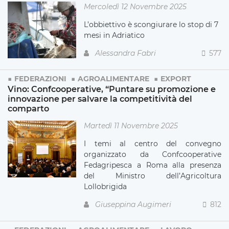
Mercoledì 12 Novembre 2025
L’obbiettivo è scongiurare lo stop di 7
mesi in Adriatico
Alessandra Fabri
577
FEDERAZIONI
AGROALIMENTARE
EXPORT
Vino: Confcooperative, “Puntare su promozione e
innovazione per salvare la competitività del
comparto
Martedì 11 Novembre 2025
I temi al centro del convegno
organizzato da Confcooperative
Fedagripesca a Roma alla presenza
del Ministro dell’Agricoltura
Lollobrigida
Giuseppina Augimeri
812