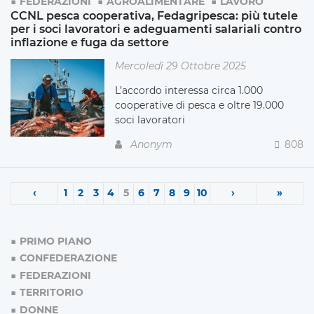
FEDERAZIONI
AGROALIMENTARE
LAVORO
CCNL pesca cooperativa, Fedagripesca: più tutele
per i soci lavoratori e adeguamenti salariali contro
inflazione e fuga da settore
Mercoledì 29 Ottobre 2025
L’accordo interessa circa 1.000
cooperative di pesca e oltre 19.000
soci lavoratori
Anonym
808
‹
1
2
3
4
5
6
7
8
9
10
›
»
PRIMO PIANO
CONFEDERAZIONE
FEDERAZIONI
TERRITORIO
DONNE