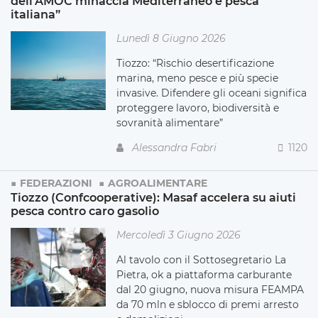
dell’AMOC minaccia Mediterraneo e pesca
italiana”
Lunedì 8 Giugno 2026
Tiozzo: “Rischio desertificazione
marina, meno pesce e più specie
invasive. Difendere gli oceani significa
proteggere lavoro, biodiversità e
sovranità alimentare”
Alessandra Fabri
1120
FEDERAZIONI
AGROALIMENTARE
Tiozzo (Confcooperative): Masaf accelera su aiuti
pesca contro caro gasolio
Mercoledì 3 Giugno 2026
Al tavolo con il Sottosegretario La
Pietra, ok a piattaforma carburante
dal 20 giugno, nuova misura FEAMPA
da 70 mln e sblocco di premi arresto