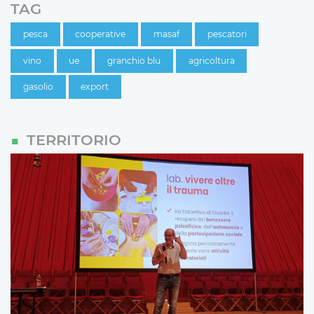
TAG
pesca
cooperative
masaf
pescatori
vino
ue
granchio blu
agricoltura
gasolio
export
TERRITORIO