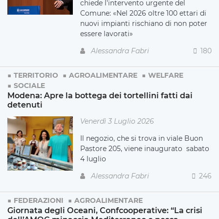
chiede l'intervento urgente del
Comune: «Nel 2026 oltre 100 ettari di
nuovi impianti rischiano di non poter
essere lavorati»
Alessandra Fabri
180
TERRITORIO
AGROALIMENTARE
WELFARE
SOCIALE
Modena: Apre la bottega dei tortellini fatti dai
detenuti
Venerdì 3 Luglio 2026
Il negozio, che si trova in viale Buon
Pastore 205, viene inaugurato sabato
4 luglio
Alessandra Fabri
246
FEDERAZIONI
AGROALIMENTARE
Giornata degli Oceani, Confcooperative: “La crisi