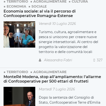
TERRITORIO
AGROALIMENTARE
CULTURA
ECONOMIA
SOCIALE
Economia sociale: al via il percorso di
Confcooperative Romagna-Estense
Venerdì 10 Luglio 2026
Turismo, cultura, agroalimentare e
pesca si uniscono per creare nuove
sinergie intersettoriali. Al centro del
progetto la valorizzazione del
territorio e delle comunità locali
Alessandra Fabri
327
TERRITORIO
AGROALIMENTARE
MonteRé Modena, stop all'ampliamento: l'allarme
di Confcooperative per 500 ettari di frutteti
Martedì 7 Luglio 2026
Dopo la sentenza del Consiglio di
Stato, Confcooperative Terre d’Emilia