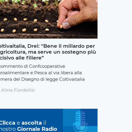
ltivaitalia, Drei: “Bene il miliardo per
agricoltura, ma serve un sostegno più
cisivo alle filiere”
 commento di Confcooperative
roalimentare e Pesca al via libera alla
mera del Disegno di legge Coltivaitalia
Alina Fiordellisi
Clicca
e
ascolta
il
nostro
Giornale Radio