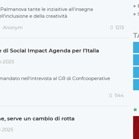
 Palmanova tante le inziaitive all'insegna
ll'inclusione e della creatività
Anonym
1213
T
 di Social Impact Agenda per l’Italia
o 2025
mandato nell'intrevista al GR di Confcooperative
1144
e, serve un cambio di rotta
e 2025