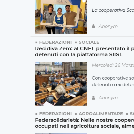
La cooperativa Sca
Anonym
FEDERAZIONI
SOCIALE
Recidiva Zero: al CNEL presentato il p
detenuti con la piattaforma SIISL
Mercoledì 26 Marz
Con cooperative so
detenuti o ex dete
Anonym
FEDERAZIONI
AGROALIMENTARE
S
Federsolidarietà: Nelle nostre coopera
occupati nell'agricoltura sociale, al