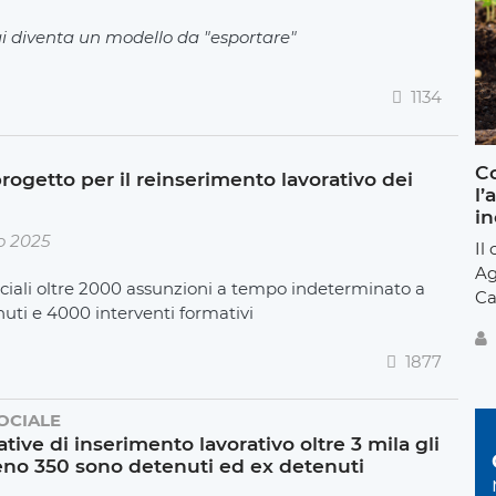
i diventa un modello da "esportare"
1134
Co
rogetto per il reinserimento lavorativo dei
l’
in
o 2025
Il
Ag
ciali oltre 2000 assunzioni a tempo indeterminato a
Ca
nuti e 4000 interventi formativi
1877
OCIALE
tive di inserimento lavorativo oltre 3 mila gli
meno 350 sono detenuti ed ex detenuti