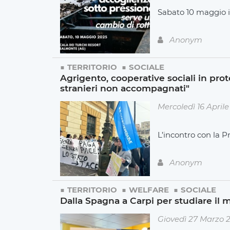
Sabato 10 maggio in
Anonym
TERRITORIO
SOCIALE
Agrigento, cooperative sociali in prot
stranieri non accompagnati"
Mercoledì 16 April
L’incontro con la P
Anonym
TERRITORIO
WELFARE
SOCIALE
Dalla Spagna a Carpi per studiare il m
Giovedì 27 Marzo 