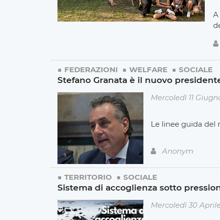
A
de
FEDERAZIONI
WELFARE
SOCIALE
Stefano Granata è il nuovo presidente
Mercoledì 11 Giugn
Le linee guida del 
Anonym
TERRITORIO
SOCIALE
Sistema di accoglienza sotto pression
Mercoledì 30 April