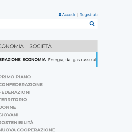
Accedi
|
Registrati
Cerca
CONOMIA
SOCIETÀ
E
,
ECONOMIA
Energia, dal gas russo al nucleare italiani pronti a 
PRIMO PIANO
CONFEDERAZIONE
FEDERAZIONI
TERRITORIO
DONNE
GIOVANI
SOSTENIBILITÀ
NUOVA COOPERAZIONE