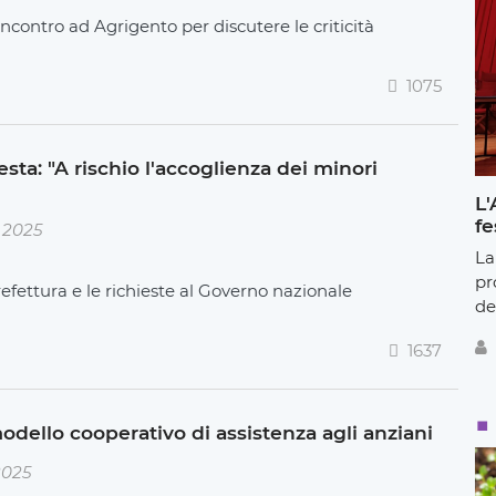
contro ad Agrigento per discutere le criticità
1075
esta: "A rischio l'accoglienza dei minori
L'
fe
e 2025
La
pr
refettura e le richieste al Governo nazionale
de
1637
odello cooperativo di assistenza agli anziani
2025