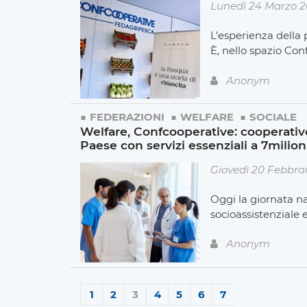
Lunedì 24 Marzo 
L’esperienza della 
È, nello spazio Co
Anonym
FEDERAZIONI
WELFARE
SOCIALE
Welfare, Confcooperative: cooperative 
Paese con servizi essenziali a 7milion
Giovedì 20 Febbra
Oggi la giornata na
socioassistenziale 
Anonym
1
2
3
4
5
6
7