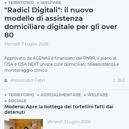
TERRITORIO
WELFARE
"Radici Digitali": il nuovo
modello di assistenza
domiciliare digitale per gli over
80
Martedì 7 Luglio 2026
Approvato da AGENAS e finanziato dal PNRR, il piano di
OSA e OSA NEXT unisce cure domiciliari, teleassistenza e
monitoraggio clinico
Alessandra Fabri
262
TERRITORIO
AGROALIMENTARE
WELFARE
SOCIALE
Modena: Apre la bottega dei tortellini fatti dai
detenuti
Venerdì 3 Luglio 2026