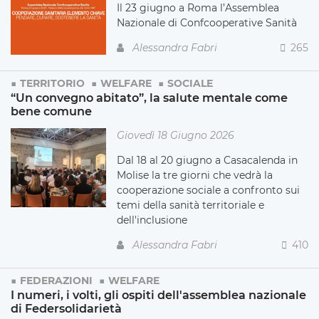
Il 23 giugno a Roma l’Assemblea
Nazionale di Confcooperative Sanità
Alessandra Fabri
265
TERRITORIO
WELFARE
SOCIALE
“Un convegno abitato”, la salute mentale come
bene comune
Giovedì 18 Giugno 2026
Dal 18 al 20 giugno a Casacalenda in
Molise la tre giorni che vedrà la
cooperazione sociale a confronto sui
temi della sanità territoriale e
dell'inclusione
Alessandra Fabri
410
FEDERAZIONI
WELFARE
I numeri, i volti, gli ospiti dell'assemblea nazionale
di Federsolidarietà