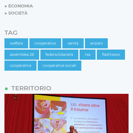
ECONOMIA
SOCIETÀ
TAG
welfare
cooperative
sanità
anziani
assemblea 26
federsolidarietà
rsa
flashnews
cooperativa
cooperative sociali
TERRITORIO