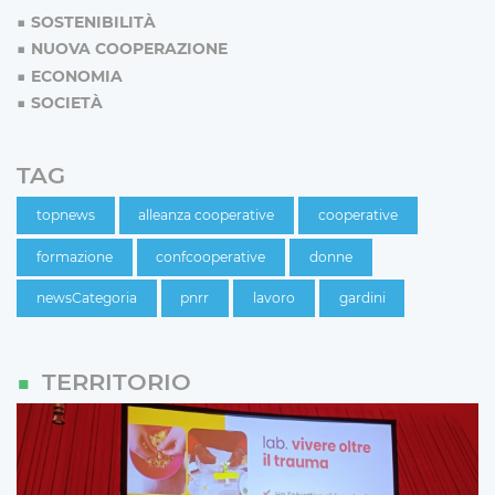
SOSTENIBILITÀ
NUOVA COOPERAZIONE
ECONOMIA
SOCIETÀ
TAG
topnews
alleanza cooperative
cooperative
formazione
confcooperative
donne
newsCategoria
pnrr
lavoro
gardini
TERRITORIO