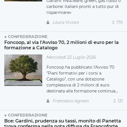
Gardini: «Nucleare, green, gas russo o
carbone: italiani pronti a tutto pur di
risparmiare»
Laura Viviani
170
CONFEDERAZIONE
Foncoop, al via l'Avviso 70, 2 milioni di euro per la
formazione a Catalogo
Mercoledì 22 Luglio 2026
Foncoop ha pubblicato l'Avviso 70
"Piani formativi per i corsi a
Catalogo", con una dotazione
complessiva di 2 milioni di euro
destinata alla formazione continua...
Francesco Agresti
121
CONFEDERAZIONE
Bce: Gardini, prudenza su tassi, monito di Panetta
trova conferma nella nota diffusa da Francoforte