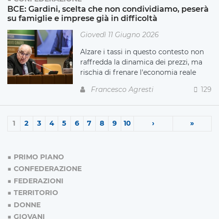
BCE: Gardini, scelta che non condividiamo, peserà
su famiglie e imprese già in difficoltà
Giovedì 11 Giugno 2026
Alzare i tassi in questo contesto non
raffredda la dinamica dei prezzi, ma
rischia di frenare l'economia reale
Francesco Agresti
129
1
2
3
4
5
6
7
8
9
10
›
»
PRIMO PIANO
CONFEDERAZIONE
FEDERAZIONI
TERRITORIO
DONNE
GIOVANI