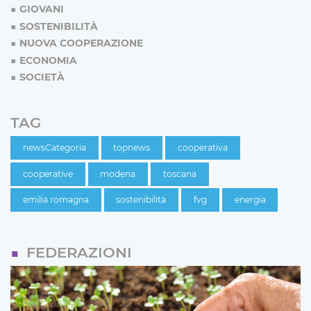
GIOVANI
SOSTENIBILITÀ
NUOVA COOPERAZIONE
ECONOMIA
SOCIETÀ
TAG
newsCategoria
topnews
cooperativa
cooperative
modena
toscana
emilia romagna
sostenibilità
fvg
energia
FEDERAZIONI