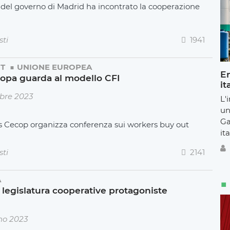
del governo di Madrid ha incontrato la cooperazione
sti
1941
T
UNIONE EUROPEA
En
uropa guarda al modello CFI
it
bre 2023
L'
un
Ga
s Cecop organizza conferenza sui workers buy out
ita
sti
2141
A
 legislatura cooperative protagoniste
no 2023