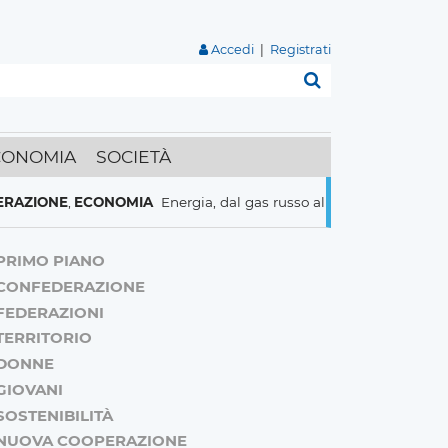
Accedi
|
Registrati
Cerca
CONOMIA
SOCIETÀ
E
,
ECONOMIA
Energia, dal gas russo al nucleare italiani pronti a t
PRIMO PIANO
CONFEDERAZIONE
FEDERAZIONI
TERRITORIO
DONNE
GIOVANI
SOSTENIBILITÀ
NUOVA COOPERAZIONE