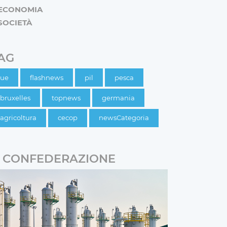
ECONOMIA
SOCIETÀ
AG
ue
flashnews
pil
pesca
bruxelles
topnews
germania
agricoltura
cecop
newsCategoria
CONFEDERAZIONE