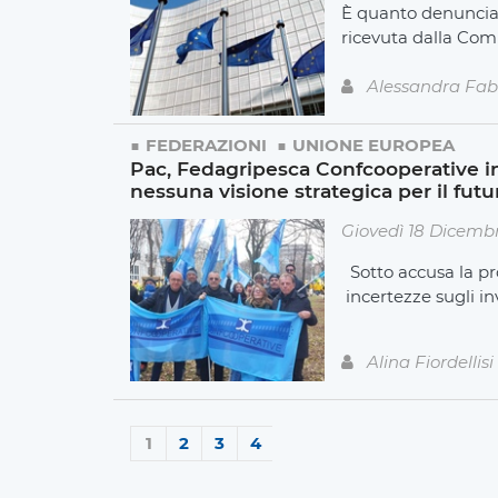
È quanto denuncia 
ricevuta dalla Co
Alessandra Fab
FEDERAZIONI
UNIONE EUROPEA
Pac, Fedagripesca Confcooperative in p
nessuna visione strategica per il futu
Giovedì 18 Dicemb
Sotto accusa la pr
incertezze sugli in
Alina Fiordellisi
1
2
3
4