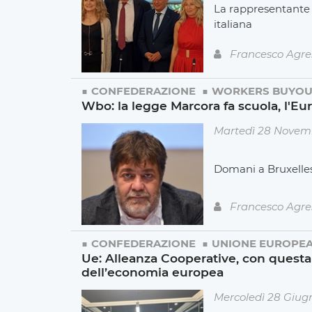
La rappresentante 
italiana
Francesco Agre
CONFEDERAZIONE
WORKERS BUYOU
Wbo: la legge Marcora fa scuola, l'E
Martedì 28 Novem
Domani a Bruxelle
Francesco Agre
CONFEDERAZIONE
UNIONE EUROPE
Ue: Alleanza Cooperative, con questa
dell’economia europea
Mercoledì 28 Giug