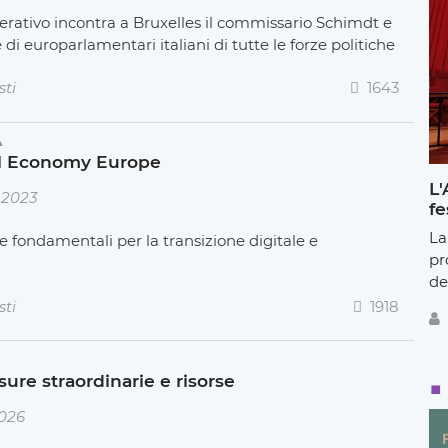
rativo incontra a Bruxelles il commissario Schimdt e
i europarlamentari italiani di tutte le forze politiche
sti
1643
A
ial Economy Europe
L'
 2023
fe
La
e fondamentali per la transizione digitale e
pr
de
sti
1918
ure straordinarie e risorse
2026