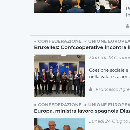
Pr
I
CONFEDERAZIONE
UNIONE EUROPE
Bruxelles: Confcooperative incontra il
Martedì 28 Gennai
Coesione sociale e 
nella valorizzazione
Francesco Agre
CONFEDERAZIONE
UNIONE EUROPE
Europa, ministra lavoro spagnola Diaz,
Lunedì 24 Giugno