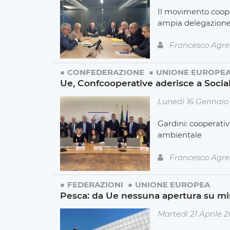
Il movimento coope
ampia delegazione d
Francesco Agre
CONFEDERAZIONE
UNIONE EUROPE
Ue, Confcooperative aderisce a Soc
Lunedì 16 Gennaio
Gardini: cooperativ
ambientale
Francesco Agre
FEDERAZIONI
UNIONE EUROPEA
Pesca: da Ue nessuna apertura su mis
Martedì 21 Aprile 