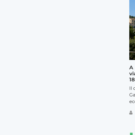
A 
vi
18
Il
Ga
ec