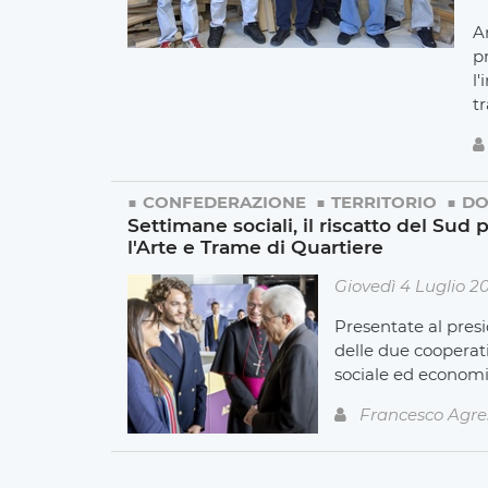
A
p
l
t
CONFEDERAZIONE
TERRITORIO
DO
Settimane sociali, il riscatto del Sud 
l'Arte e Trame di Quartiere
Giovedì 4 Luglio 2
Presentate al presi
delle due cooperati
sociale ed economic
Francesco Agre