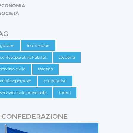
ECONOMIA
SOCIETÀ
AG
giovani
formazione
confcooperative habitat
studenti
servizio civile
toscana
confcooperative
cooperative
servizio civile universale
torino
CONFEDERAZIONE