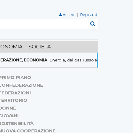
Accedi
|
Registrati
Cerca
CONOMIA
SOCIETÀ
ONE
,
ECONOMIA
Energia, dal gas russo al nucleare italiani pronti 
PRIMO PIANO
CONFEDERAZIONE
FEDERAZIONI
TERRITORIO
DONNE
GIOVANI
SOSTENIBILITÀ
NUOVA COOPERAZIONE