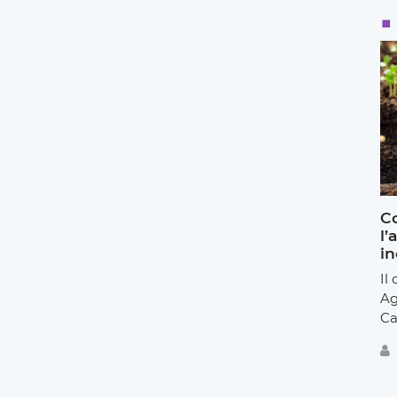
Co
l’
in
Il
Ag
Ca