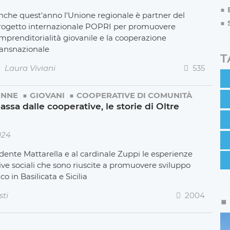
nche quest'anno l'Unione regionale è partner del
rogetto internazionale POPRI per promuovere
'imprenditorialità giovanile e la cooperazione
ransnazionale
T
Laura Viviani
535
NNE
GIOVANI
COOPERATIVE DI COMUNITÀ
passa dalle cooperative, le storie di Oltre
024
dente Mattarella e al cardinale Zuppi le esperienze
ve sociali che sono riuscite a promuovere sviluppo
o in Basilicata e Sicilia
sti
2004