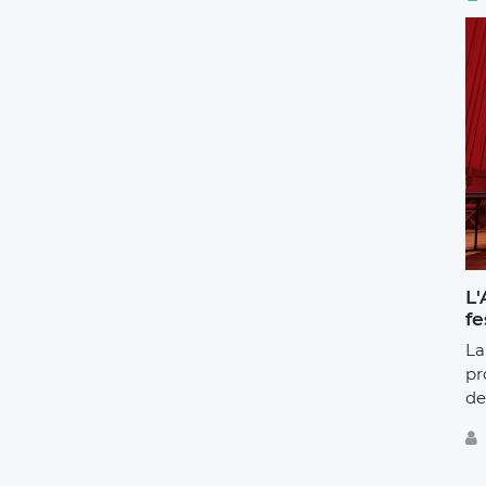
L'
fe
La
pr
de