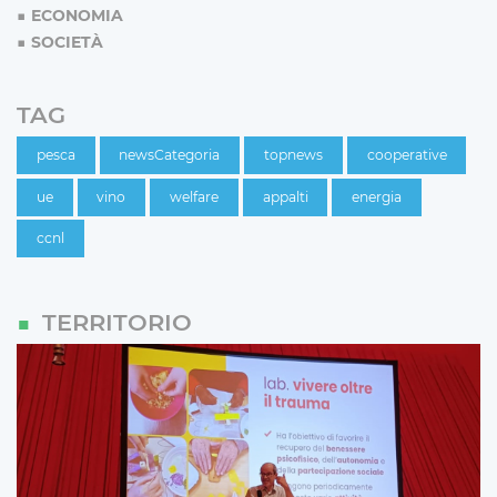
ECONOMIA
SOCIETÀ
TAG
pesca
newsCategoria
topnews
cooperative
ue
vino
welfare
appalti
energia
ccnl
TERRITORIO