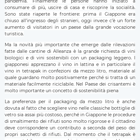
pandemia. Finalmente le persone hanno iniziato a
consumare di più, uscire di casa e riscoprire la socialità.
Sono state riaperte le frontiere: prima il Giappone era
chiuso all’ingresso degli stranieri, oggi invece c’è un forte
aumento di visitatori in un paese dalla grande vocazione
turistica.
Ma la novità più importante che emerge dalle rilevazioni
fatte dalle cantine di Alleanza è la grande richiesta di vini
biologici e di vini sostenibili con un packaging leggero. I
giapponesi apprezzano il vino in lattina e in particolare il
vino in tetrapak in confezioni da mezzo litro, materiale al
quale guardano molto positivamente perché si tratta di un
materiale facilmente riciclabile. Nel Paese dei crisantemi è
molto importante un concetto di sostenibilità piena
La preferenza per il packaging da mezzo litro è anche
dovuta al fatto che scegliere vino nelle classiche bottiglie di
vetro sia assai più costoso, perché in Giappone le procedure
di smaltimento dei rifiuti sono molto rigorose e il cittadino
deve corrispondere un contributo a seconda del peso dei
propri sacchetti di rifiuti. Dal momento che il tetrapak è