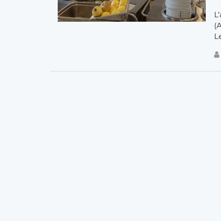
L
(A
L