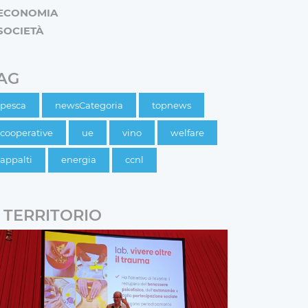
ECONOMIA
SOCIETÀ
AG
pesca
newsCategoria
topnews
cooperative
ue
vino
welfare
appalti
energia
ccnl
TERRITORIO