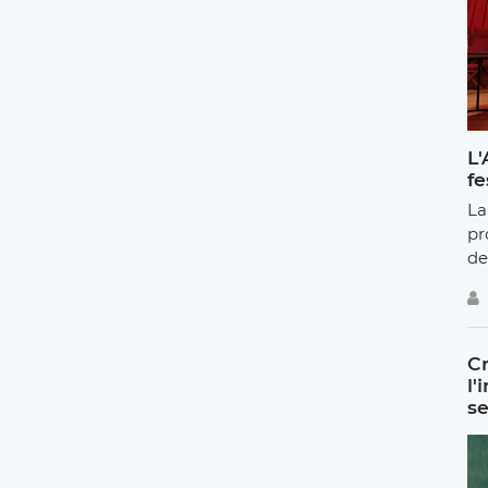
L'
fe
La
pr
de
Cr
l'
se