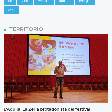
ue
vino
welfare
appalti
energia
ccnl
TERRITORIO
L'Aquila, La Zèrla protagonista del festival