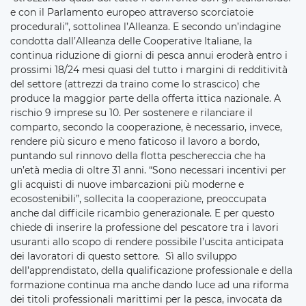
e con il Parlamento europeo attraverso scorciatoie
procedurali”, sottolinea l’Alleanza. E secondo un’indagine
condotta dall’Alleanza delle Cooperative Italiane, la
continua riduzione di giorni di pesca annui eroderà entro i
prossimi 18/24 mesi quasi del tutto i margini di redditività
del settore (attrezzi da traino come lo strascico) che
produce la maggior parte della offerta ittica nazionale. A
rischio 9 imprese su 10. Per sostenere e rilanciare il
comparto, secondo la cooperazione, è necessario, invece,
rendere più sicuro e meno faticoso il lavoro a bordo,
puntando sul rinnovo della flotta peschereccia che ha
un’età media di oltre 31 anni. “Sono necessari incentivi per
gli acquisti di nuove imbarcazioni più moderne e
ecosostenibili”, sollecita la cooperazione, preoccupata
anche dal difficile ricambio generazionale. E per questo
chiede di inserire la professione del pescatore tra i lavori
usuranti allo scopo di rendere possibile l’uscita anticipata
dei lavoratori di questo settore. Sì allo sviluppo
dell’apprendistato, della qualificazione professionale e della
formazione continua ma anche dando luce ad una riforma
dei titoli professionali marittimi per la pesca, invocata da