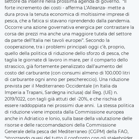
settore da inserire nella prossima agenda di governo. “Il
forte incremento dei costi - afferma L’Alleanza- mette a
dura prova la tenuta economica di moltissime imprese di
pesca, che a fatica si stavano riprendendo dalla pandemia.
Occorre una azione governativa energica per contrastare la
corsa dei prezzi ma anche una maggiore tutela del settore
da parte dell’Italia nei tavoli europei”. Secondo la
cooperazione, tra i problemi principali oggi c’è, proprio,
quello della politica di riduzione dello sforzo di pesca, che
taglia le giornate di lavoro in mare, per il comparto dello
strascico, già fortemente penalizzato dall’aumento del
costo del carburante (con consumi almeno di 100.000 litri
di carburante ogni anno per peschereccio). Una riduzione
prevista per il Mediterraneo Occidentale (in Italia da
Imperia a Trapani, Sardegna inclusa) dal Reg. (UE) n.
2019/1022, con tagli già attuti del -20%, e che rischia di
essere raddoppiata nei prossimi due anni. La stessa politica
di riduzione viene imposta dalla Commissione europea
anche in Adriatico e Ionio, sulla base della valutazione delle
risorse e delle raccomandazioni della Commissione
Generale della pesca del Mediterraneo (CGPM) della FAO,
“strozzando quasi del tutto il confronto con gli stakeholder