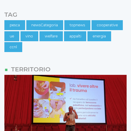
TAG
pesca
newsCategoria
topnews
cooperative
ue
vino
welfare
appalti
energia
ccnl
TERRITORIO