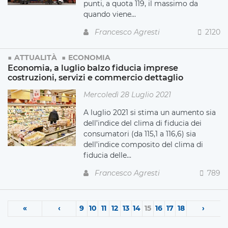
punti, a quota 119, il massimo da
quando viene...
Francesco Agresti
2120
ATTUALITÀ
ECONOMIA
Economia, a luglio balzo fiducia imprese
costruzioni, servizi e commercio dettaglio
Mercoledì 28 Luglio 2021
A luglio 2021 si stima un aumento sia
dell’indice del clima di fiducia dei
consumatori (da 115,1 a 116,6) sia
dell’indice composito del clima di
fiducia delle...
Francesco Agresti
789
«
‹
9
10
11
12
13
14
15
16
17
18
›