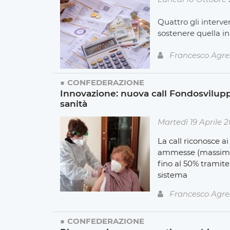
Quattro gli interv
sostenere quella in 
Francesco Agre
CONFEDERAZIONE
Innovazione: nuova call Fondosviluppo
sanità
Martedì 19 Aprile 
La call riconosce a
ammesse (massimo 2
fino al 50% tramit
sistema
Francesco Agre
CONFEDERAZIONE