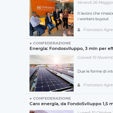
Venerdì 26 Maggio
Il lavoro che rinas
i workers buyout
Francesco Agre
CONFEDERAZIONE
Energia: Fondosviluppo, 3 mln per e
Giovedì 10 Novemb
Due le forme di in
Francesco Agre
CONFEDERAZIONE
Caro energia, da FondoSviluppo 1,5 mil
Lunedì 10 Ottobre