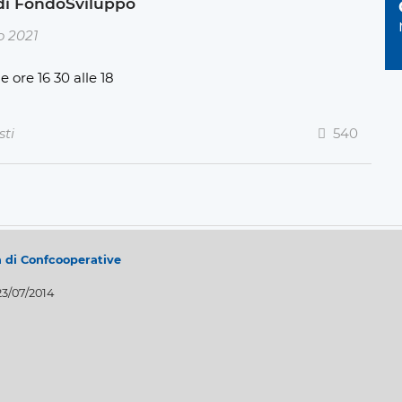
di FondoSviluppo
o 2021
 ore 16 30 alle 18
sti
540
a di Confcooperative
23/07/2014