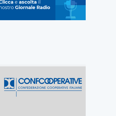
Clicca
e
ascolta
il
nostro
Giornale Radio