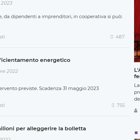
 2023
ce, da dipendenti a imprenditori, in cooperativa si può:
sti
487
fficientamento energetico
L'
re 2022
fe
La
tervento previste. Scadenza 31 maggio 2023
pr
de
sti
755
ioni per alleggerire la bolletta
 2022