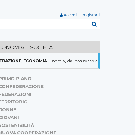
Accedi
|
Registrati
Cerca
CONOMIA
SOCIETÀ
NE
,
ECONOMIA
Energia, dal gas russo al nucleare italiani pronti a
PRIMO PIANO
CONFEDERAZIONE
FEDERAZIONI
TERRITORIO
DONNE
GIOVANI
SOSTENIBILITÀ
NUOVA COOPERAZIONE