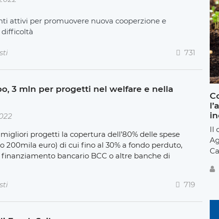
enti attivi per promuovere nuova cooperzione e
difficoltà
sti
731
, 3 mln per progetti nel welfare e nella
Co
l’
in
2022
Il
i migliori progetti la copertura dell’80% delle spese
Ag
00mila euro) di cui fino al 30% a fondo perduto,
Ca
e finanziamento bancario BCC o altre banche di
sti
719