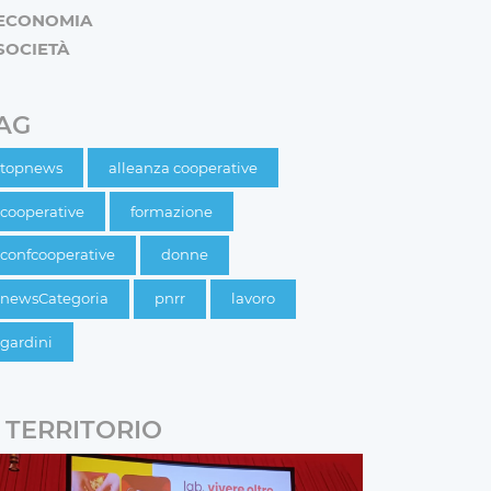
ECONOMIA
SOCIETÀ
AG
topnews
alleanza cooperative
cooperative
formazione
confcooperative
donne
newsCategoria
pnrr
lavoro
gardini
TERRITORIO