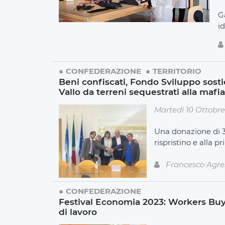
G
i
CONFEDERAZIONE
TERRITORIO
Beni confiscati, Fondo Sviluppo sost
Vallo da terreni sequestrati alla mafia
Martedì 10 Ottobr
Una donazione di 30
rispristino e alla 
Francesco Agre
CONFEDERAZIONE
Festival Economia 2023: Workers Buyo
di lavoro