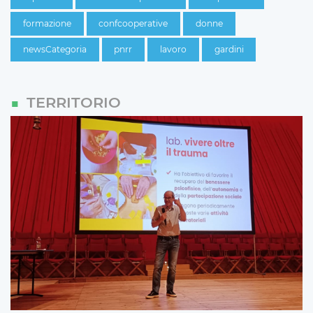
formazione
confcooperative
donne
newsCategoria
pnrr
lavoro
gardini
TERRITORIO