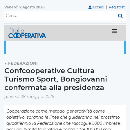
Venerdì 7 Agosto 2026
Accedi
|
Registrati
C
FEDERAZIONI
Confcooperative Cultura
Turismo Sport, Bongiovanni
confermata alla presidenza
giovedì 28 maggio 2026
Cooperazione come metodo, generatività come
obiettivo, saranno le linee che guideranno nel prossimo
quadriennio la Federazione che raccoglie 1.000 imprese,
occupa 25mila lavoratori e conta oltre 100.000 soci