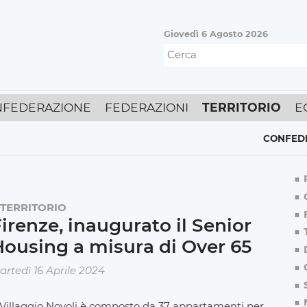
Giovedì 6 Agosto 2026
FEDERAZIONE
FEDERAZIONI
TERRITORIO
E
CONFEDERAZ
TERRITORIO
irenze, inaugurato il Senior
ousing a misura di Over 65
artedì 16 Aprile 2024
l Villaggio Novoli è composto da 37 appartamenti per