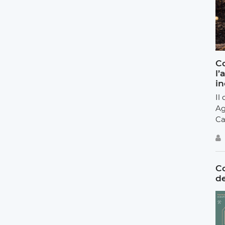
Co
l’
in
Il
Ag
Ca
Co
de