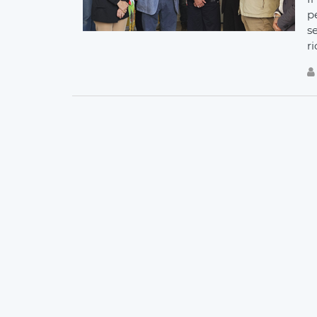
p
se
ri