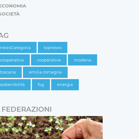
ECONOMIA
SOCIETÀ
AG
newsCategoria
topnews
cooperativa
cooperative
modena
toscana
emilia romagna
sostenibilità
fvg
energia
FEDERAZIONI