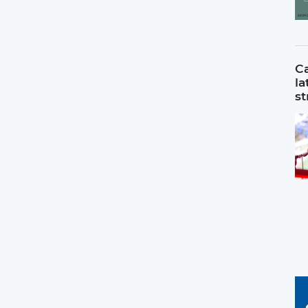
Ca
la
st