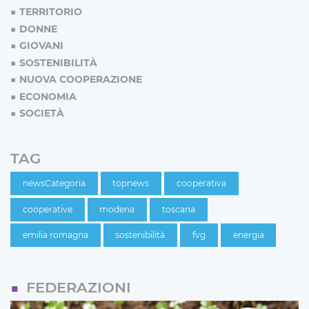
TERRITORIO
DONNE
GIOVANI
SOSTENIBILITÀ
NUOVA COOPERAZIONE
ECONOMIA
SOCIETÀ
TAG
newsCategoria
topnews
cooperativa
cooperative
modena
toscana
emilia romagna
sostenibilità
fvg
energia
FEDERAZIONI