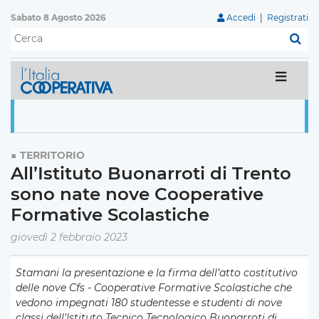
Sabato 8 Agosto 2026
Accedi
|
Registrati
C
TERRITORIO
All’Istituto Buonarroti di Trento
sono nate nove Cooperative
Formative Scolastiche
giovedì 2 febbraio 2023
Stamani la presentazione e la firma dell’atto costitutivo
delle nove Cfs - Cooperative Formative Scolastiche che
vedono impegnati 180 studentesse e studenti di nove
classi dell’Istituto Tecnico Tecnologico Buonarroti di