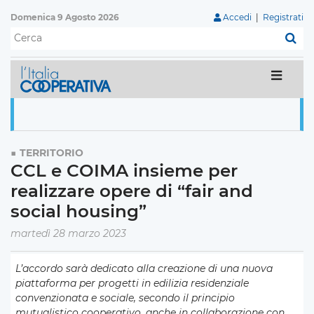
Domenica 9 Agosto 2026
Accedi
|
Registrati
C
TERRITORIO
CCL e COIMA insieme per
realizzare opere di “fair and
social housing”
martedì 28 marzo 2023
L’accordo sarà dedicato alla creazione di una nuova
piattaforma per progetti in edilizia residenziale
convenzionata e sociale, secondo il principio
mutualistico cooperativo, anche in collaborazione con