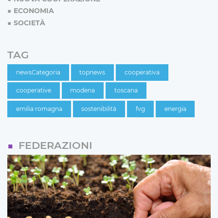
ECONOMIA
SOCIETÀ
TAG
newsCategoria
topnews
cooperativa
cooperative
modena
toscana
emilia romagna
sostenibilità
fvg
energia
FEDERAZIONI